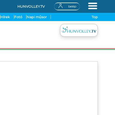
HUNVOLLEY.TV
belép
Hírek
Fotó
Napi műsor
Top