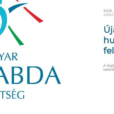
2025. 
MRSZ 
Új
hu
fe
A legú
tekint