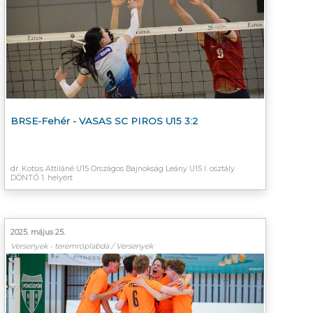
BRSE-Fehér - VASAS SC PIROS U15 3:2
dr. Kotsis Attiláné U15 Országos Bajnokság Leány U15 I. osztály
DÖNTŐ 1. helyért
2025. május 25.
Versenyek - teremröplabda / Versenyek