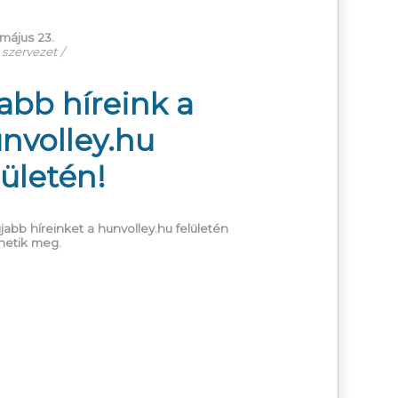
május 23.
szervezet /
abb híreink a
nvolley.hu
lületén!
jabb híreinket a hunvolley.hu felületén
hetik meg.