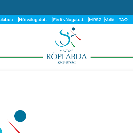
plabda
Női válogatott
Férfi válogatott
MRSZ
Vollé
TAO