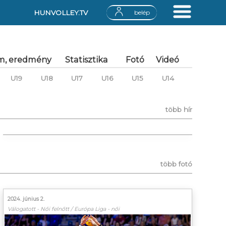
HUNVOLLEY.TV
belép
m, eredmény
Statisztika
Fotó
Videó
U19
U18
U17
U16
U15
U14
több hír
több fotó
2024. június 2.
Válogatott - Női felnőtt / Európa Liga - női