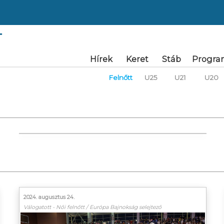
T
Hírek
Keret
Stáb
Progra
Felnőtt
U25
U21
U20
2024. augusztus 24.
Válogatott - Női felnőtt / Európa Bajnokság selejtező