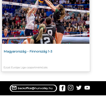
Magyarország - Finnország 1-3
Ezüst Európa Liga csoportmérkőzés
backoffice@hunvolley.hu