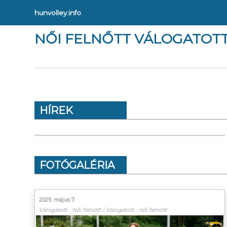
hunvolley.info
NŐI FELNŐTT VÁLOGATOT
HÍREK
FOTÓGALÉRIA
2025. május 7.
Válogatott - Női felnőtt / Válogatott - női felnőtt