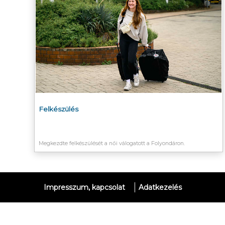
Felkészülés
Megkezdte felkészülését a női válogatott a Folyondáron.
Impresszum, kapcsolat
Adatkezelés