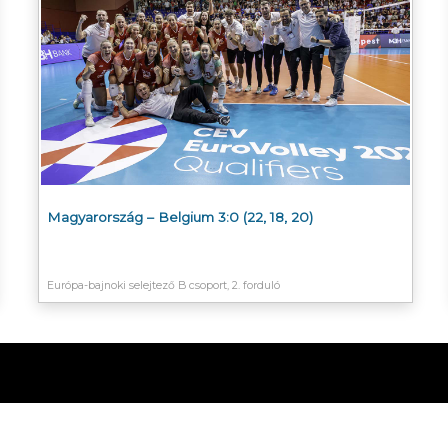
Magyarország – Belgium 3:0 (22, 18, 20)
Európa-bajnoki selejtező B csoport, 2. forduló