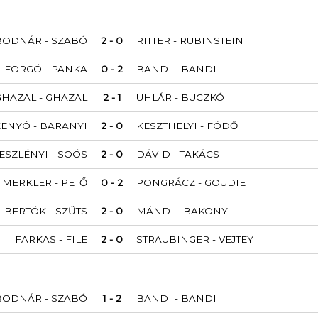
BODNÁR - SZABÓ
2 - 0
RITTER - RUBINSTEIN
FORGÓ - PANKA
0 - 2
BANDI - BANDI
GHAZAL - GHAZAL
2 - 1
UHLÁR - BUCZKÓ
ENYÓ - BARANYI
2 - 0
KESZTHELYI - FÖDŐ
ESZLÉNYI - SOÓS
2 - 0
DÁVID - TAKÁCS
MERKLER - PETŐ
0 - 2
PONGRÁCZ - GOUDIE
S-BERTÓK - SZŰTS
2 - 0
MÁNDI - BAKONY
FARKAS - FILE
2 - 0
STRAUBINGER - VEJTEY
BODNÁR - SZABÓ
1 - 2
BANDI - BANDI