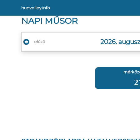
hunvolley.info
NAPI MŰSOR
2026. augusz
előző
mérkőz
2