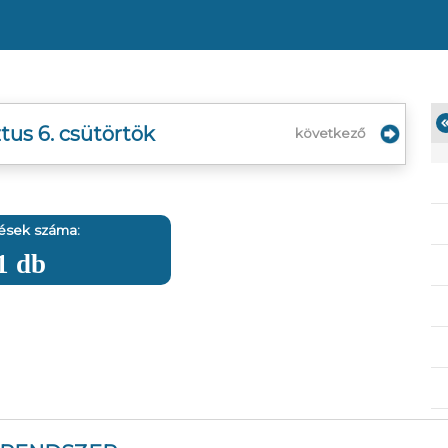
tus 6. csütörtök
következő
ések száma:
1 db