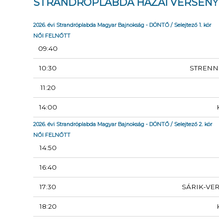
STRANDRÖPLABDA HAZAI VERSEN
2026. évi Strandröplabda Magyar Bajnokság - DÖNTŐ / Selejtező 1. kör
NŐI FELNŐTT
09:40
10:30
STRENN
11:20
14:00
2026. évi Strandröplabda Magyar Bajnokság - DÖNTŐ / Selejtező 2. kör
NŐI FELNŐTT
14:50
16:40
17:30
SÁRIK-VER
18:20