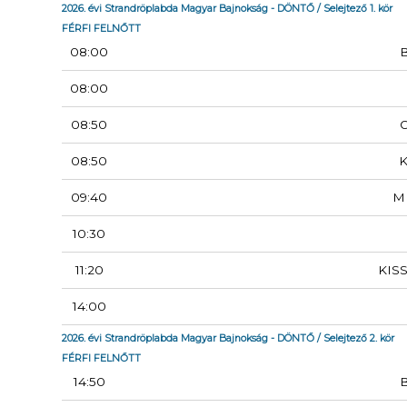
2026. évi Strandröplabda Magyar Bajnokság - DÖNTŐ / Selejtező 1. kör
FÉRFI FELNŐTT
08:00
08:00
08:50
08:50
K
09:40
M
10:30
11:20
KIS
14:00
2026. évi Strandröplabda Magyar Bajnokság - DÖNTŐ / Selejtező 2. kör
FÉRFI FELNŐTT
14:50