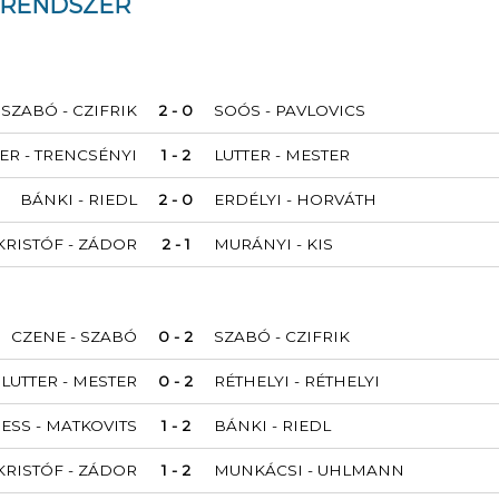
YRENDSZER
SZABÓ - CZIFRIK
2 - 0
SOÓS - PAVLOVICS
ER - TRENCSÉNYI
1 - 2
LUTTER - MESTER
BÁNKI - RIEDL
2 - 0
ERDÉLYI - HORVÁTH
KRISTÓF - ZÁDOR
2 - 1
MURÁNYI - KIS
CZENE - SZABÓ
0 - 2
SZABÓ - CZIFRIK
LUTTER - MESTER
0 - 2
RÉTHELYI - RÉTHELYI
ESS - MATKOVITS
1 - 2
BÁNKI - RIEDL
KRISTÓF - ZÁDOR
1 - 2
MUNKÁCSI - UHLMANN