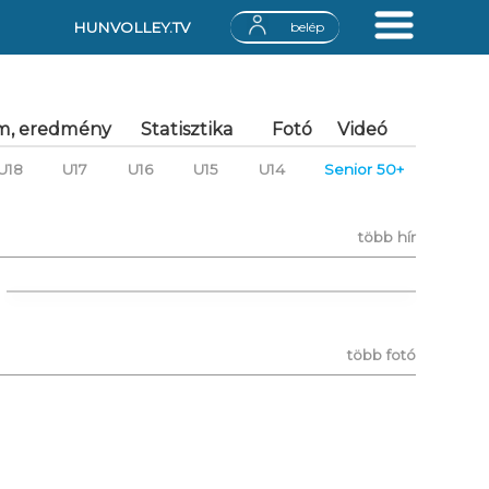
HUNVOLLEY.TV
belép
m, eredmény
Statisztika
Fotó
Videó
U18
U17
U16
U15
U14
Senior 50+
több hír
több fotó