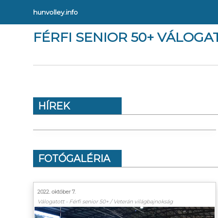
hunvolley.info
FÉRFI SENIOR 50+ VÁLOGA
HÍREK
FOTÓGALÉRIA
2022. október 7.
Válogatott - Férfi senior 50+ / Veterán világbajnokság