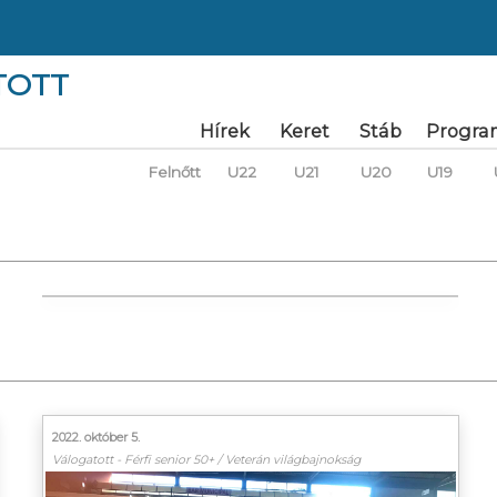
TOTT
Hírek
Keret
Stáb
Progra
Felnőtt
U22
U21
U20
U19
2022. október 5.
Válogatott - Férfi senior 50+ / Veterán világbajnokság