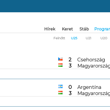
Hírek
Keret
Stáb
Progra
Felnőtt
U25
U21
U20
2
Csehország
3
Magyarorszá
0
Argentína
3
Magyarorszá