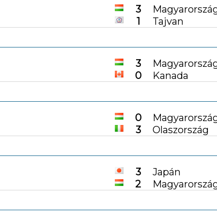
3
Magyarorszá
1
Tajvan
3
Magyarorszá
0
Kanada
0
Magyarorszá
3
Olaszország
3
Japán
2
Magyarorszá