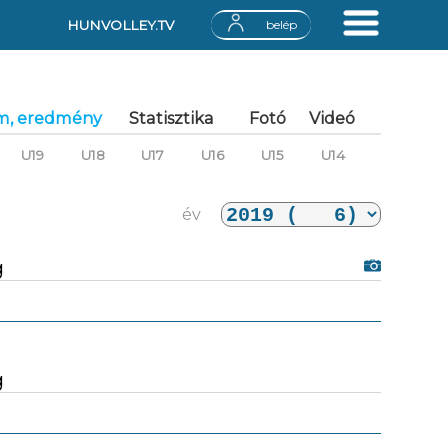
HUNVOLLEY.TV
belép
m, eredmény
Statisztika
Fotó
Videó
U19
U18
U17
U16
U15
U14
év
g
g