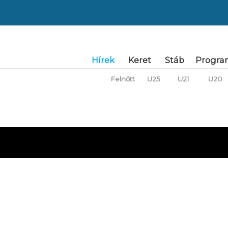
Hírek
Keret
Stáb
Progra
Felnőtt
U25
U21
U20