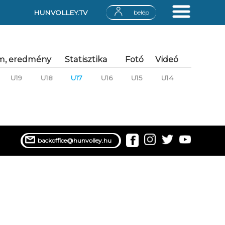
HUNVOLLEY.TV
belép
m, eredmény
Statisztika
Fotó
Videó
U19
U18
U17
U16
U15
U14
backoffice@hunvolley.hu