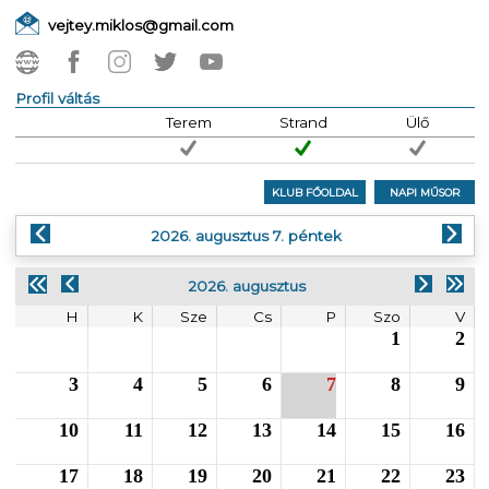
vejtey.miklos@gmail.com
Profil váltás
Terem
Strand
Ülő
KLUB FŐOLDAL
NAPI MŰSOR
2026. augusztus 7. péntek
2026. augusztus
H
K
Sze
Cs
P
Szo
V
1
2
3
4
5
6
7
8
9
10
11
12
13
14
15
16
17
18
19
20
21
22
23