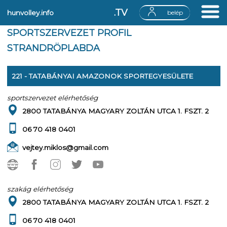
.TV
hunvolley.info
belép
SPORTSZERVEZET PROFIL
STRANDRÖPLABDA
221 - TATABÁNYAI AMAZONOK SPORTEGYESÜLETE
sportszervezet elérhetőség
2800 TATABÁNYA MAGYARY ZOLTÁN UTCA 1. FSZT. 2
06 70 418 0401
vejtey.miklos@gmail.com
szakág elérhetőség
2800 TATABÁNYA MAGYARY ZOLTÁN UTCA 1. FSZT. 2
06 70 418 0401