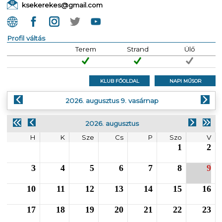
ksekerekes@gmail.com
Profil váltás
Terem
Strand
Ülő
KLUB FŐOLDAL
NAPI MŰSOR
2026. augusztus 9. vasárnap
2026. augusztus
H
K
Sze
Cs
P
Szo
V
1
2
3
4
5
6
7
8
9
10
11
12
13
14
15
16
17
18
19
20
21
22
23