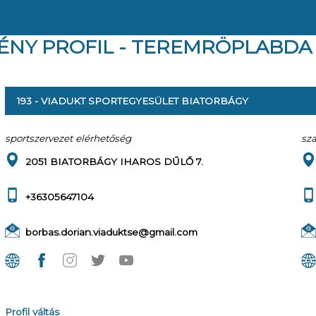
ÉNY PROFIL - TEREMRÖPLABDA
193 - VIADUKT SPORTEGYESÜLET BIATORBÁGY
sportszervezet elérhetőség
sz
2051 BIATORBÁGY IHAROS DŰLŐ 7.
+36305647104
borbas.dorian.viaduktse@gmail.com
Profil váltás