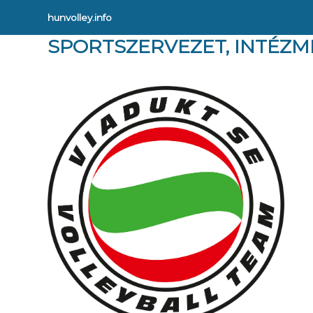
hunvolley.info
SPORTSZERVEZET, INTÉZM