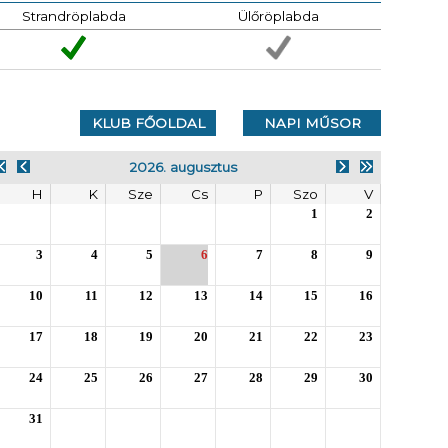
Strandröplabda
Ülőröplabda
KLUB FŐOLDAL
NAPI MŰSOR
2026. augusztus
H
K
Sze
Cs
P
Szo
V
1
2
3
4
5
6
7
8
9
10
11
12
13
14
15
16
17
18
19
20
21
22
23
24
25
26
27
28
29
30
31