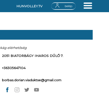
HUNVOLLEY.TV
belép
akág elérhetőség
2051 BIATORBÁGY IHAROS DŰLŐ 7.
+36305647104
borbas.dorian.viaduktse@gmail.com