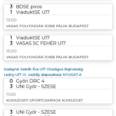
3
BDSE piros
1
ViaduktSE U17
13:00
VASAS FOLYONDÁR JOBB PÁLYA BUDAPEST
1
ViaduktSE U17
3
VASAS SC FEHÉR U17
15:00
VASAS FOLYONDÁR JOBB PÁLYA BUDAPEST
Szalayné Sebők Éva U17 Országos Bajnokság
Leány U17 III. osztály alapszakasz NYUGAT-A
0
Győri DRC 4
3
UNI Győr - SZESE
11:00
KUNSZIGETI SPORTCSARNOK KUNSZIGET
3
UNI Győr - SZESE