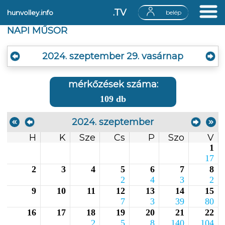
.TV
hunvolley.info
belép
NAPI MŰSOR
2024. szeptember 29. vasárnap
mérkőzések száma:
109 db
2024. szeptember
H
K
Sze
Cs
P
Szo
V
1
17
2
3
4
5
6
7
8
2
4
3
2
9
10
11
12
13
14
15
7
3
39
80
16
17
18
19
20
21
22
2
5
8
140
104