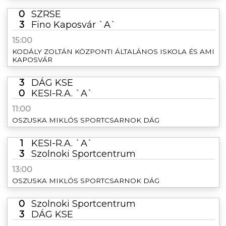
0
SZRSE
3
Fino Kaposvár `A`
15:00
KODÁLY ZOLTÁN KÖZPONTI ÁLTALÁNOS ISKOLA ÉS AMI
KAPOSVÁR
3
DÁG KSE
0
KESI-R.A. `A`
11:00
OSZUSKA MIKLÓS SPORTCSARNOK DÁG
1
KESI-R.A. `A`
3
Szolnoki Sportcentrum
13:00
OSZUSKA MIKLÓS SPORTCSARNOK DÁG
0
Szolnoki Sportcentrum
3
DÁG KSE