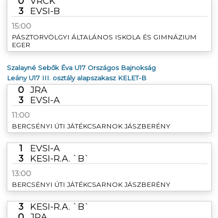
0
VRCK
3
EVSI-B
15:00
PÁSZTORVÖLGYI ÁLTALÁNOS ISKOLA ÉS GIMNÁZIUM
EGER
Szalayné Sebők Éva U17 Országos Bajnokság
Leány U17 III. osztály alapszakasz KELET-B
0
JRA
3
EVSI-A
11:00
BERCSÉNYI ÚTI JÁTÉKCSARNOK JÁSZBERÉNY
1
EVSI-A
3
KESI-R.A. `B`
13:00
BERCSÉNYI ÚTI JÁTÉKCSARNOK JÁSZBERÉNY
3
KESI-R.A. `B`
0
JRA