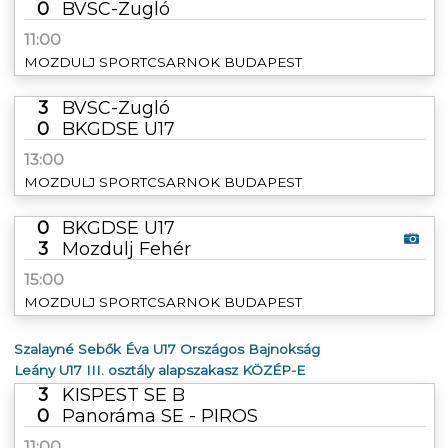
0
BVSC-Zugló
11:00
MOZDULJ SPORTCSARNOK BUDAPEST
3
BVSC-Zugló
0
BKGDSE U17
13:00
MOZDULJ SPORTCSARNOK BUDAPEST
0
BKGDSE U17
3
Mozdulj Fehér
15:00
MOZDULJ SPORTCSARNOK BUDAPEST
Szalayné Sebők Éva U17 Országos Bajnokság
Leány U17 III. osztály alapszakasz KÖZÉP-E
3
KISPEST SE B
0
Panoráma SE - PIROS
11:00