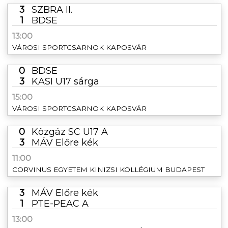
3
SZBRA II.
1
BDSE
13:00
VÁROSI SPORTCSARNOK KAPOSVÁR
0
BDSE
3
KASI U17 sárga
15:00
VÁROSI SPORTCSARNOK KAPOSVÁR
0
Közgáz SC U17 A
3
MÁV Előre kék
11:00
CORVINUS EGYETEM KINIZSI KOLLÉGIUM BUDAPEST
3
MÁV Előre kék
1
PTE-PEAC A
13:00