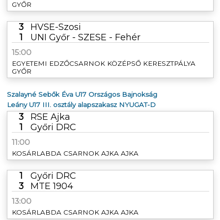
GYŐR
3
HVSE-Szosi
1
UNI Győr - SZESE - Fehér
15:00
EGYETEMI EDZŐCSARNOK KÖZÉPSŐ KERESZTPÁLYA
GYŐR
Szalayné Sebők Éva U17 Országos Bajnokság
Leány U17 III. osztály alapszakasz NYUGAT-D
3
RSE Ajka
1
Győri DRC
11:00
KOSÁRLABDA CSARNOK AJKA AJKA
1
Győri DRC
3
MTE 1904
13:00
KOSÁRLABDA CSARNOK AJKA AJKA