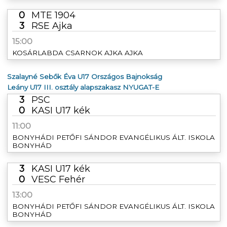
0
MTE 1904
3
RSE Ajka
15:00
KOSÁRLABDA CSARNOK AJKA AJKA
Szalayné Sebők Éva U17 Országos Bajnokság
Leány U17 III. osztály alapszakasz NYUGAT-E
3
PSC
0
KASI U17 kék
11:00
BONYHÁDI PETŐFI SÁNDOR EVANGÉLIKUS ÁLT. ISKOLA
BONYHÁD
3
KASI U17 kék
0
VESC Fehér
13:00
BONYHÁDI PETŐFI SÁNDOR EVANGÉLIKUS ÁLT. ISKOLA
BONYHÁD