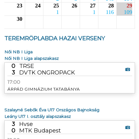
23
24
25
26
27
28
29
1
1
116
109
30
TEREMRÖPLABDA HAZAI VERSENY
Női NB I Liga
Női NB I Liga alapszakasz
0
TRSE
3
DVTK ONGROPACK
17:00
ÁRPÁD GIMNÁZIUM TATABÁNYA
Szalayné Sebők Éva U17 Országos Bajnokság
Leány U17 I. osztály alapszakasz
3
Hvse
0
MTK Budapest