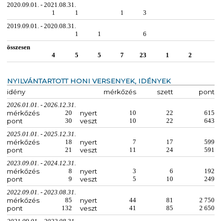
2020.09.01. - 2021.08.31.
1
1
1
3
2019.09.01. - 2020.08.31.
1
1
6
összesen
4
5
5
7
23
1
2
NYILVÁNTARTOTT HONI VERSENYEK, IDÉNYEK
idény
mérkőzés
szett
pont
2026.01.01. - 2026.12.31.
mérkőzés
20
nyert
10
22
615
pont
30
veszt
10
22
643
2025.01.01. - 2025.12.31.
mérkőzés
18
nyert
7
17
599
pont
21
veszt
11
24
591
2023.09.01. - 2024.12.31.
mérkőzés
8
nyert
3
6
192
pont
9
veszt
5
10
249
2022.09.01. - 2023.08.31.
mérkőzés
85
nyert
44
81
2 750
pont
132
veszt
41
85
2 650