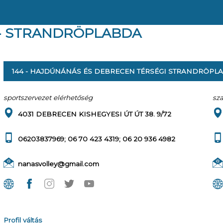
 - STRANDRÖPLABDA
144 - HAJDÚNÁNÁS ÉS DEBRECEN TÉRSÉGI STRANDRÖPL
sportszervezet elérhetőség
sz
4031 DEBRECEN KISHEGYESI ÚT ÚT 38. 9/72
06203837969; 06 70 423 4319; 06 20 936 4982
nanasvolley@gmail.com
Profil váltás