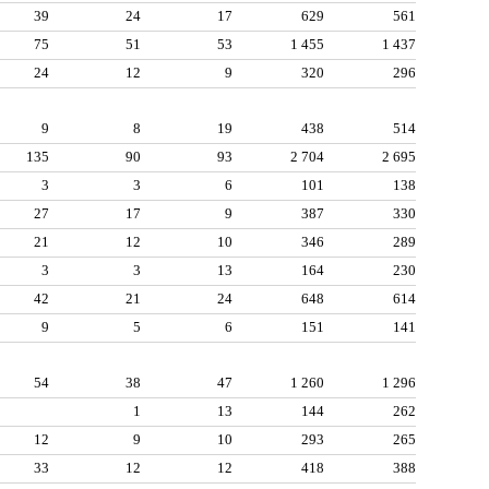
39
24
17
629
561
75
51
53
1 455
1 437
24
12
9
320
296
9
8
19
438
514
135
90
93
2 704
2 695
3
3
6
101
138
27
17
9
387
330
21
12
10
346
289
3
3
13
164
230
42
21
24
648
614
9
5
6
151
141
54
38
47
1 260
1 296
1
13
144
262
12
9
10
293
265
33
12
12
418
388