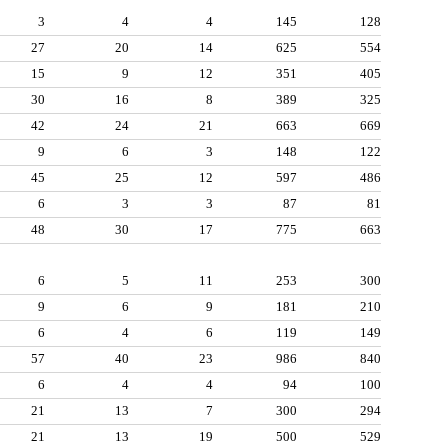
3
4
4
145
128
27
20
14
625
554
15
9
12
351
405
30
16
8
389
325
42
24
21
663
669
9
6
3
148
122
45
25
12
597
486
6
3
3
87
81
48
30
17
775
663
6
5
11
253
300
9
6
9
181
210
6
4
6
119
149
57
40
23
986
840
6
4
4
94
100
21
13
7
300
294
21
13
19
500
529