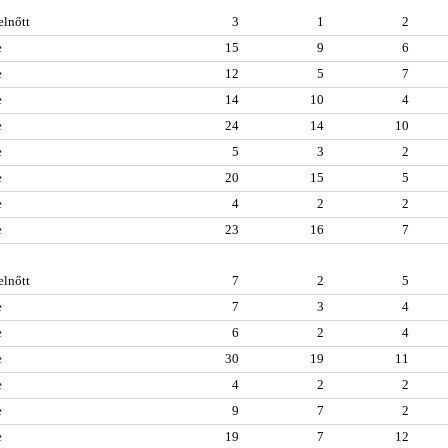
elnőtt
3
1
2
e
15
9
6
e
12
5
7
e
14
10
4
e
24
14
10
e
5
3
2
e
20
15
5
e
4
2
2
e
23
16
7
elnőtt
7
2
5
e
7
3
4
e
6
2
4
e
30
19
11
e
4
2
2
e
9
7
2
e
19
7
12