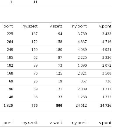
1
11
pont
ny.szett
v.szett
ny.pont
v.pont
225
137
94
3 780
3 433
264
172
158
4 837
4 716
249
159
180
4 939
4 951
105
62
87
2 225
2 326
102
39
73
1 696
2 072
168
76
125
2 821
3 508
69
26
19
857
736
96
69
31
2 089
1 712
48
36
33
1 268
1 272
1 326
776
800
24 512
24 726
pont
ny.szett
v.szett
ny.pont
v.pont