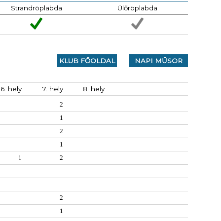
Strandröplabda
Ülőröplabda
KLUB FŐOLDAL
NAPI MŰSOR
6. hely
7. hely
8. hely
2
1
2
1
1
2
2
1