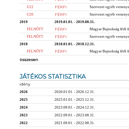
U22
FÉRFI
Szervezet egyéb verseny
U20
FÉRFI
Szervezet egyéb verseny
2019
2019.01.01. - 2019.08.31.
FELNŐTT
FÉRFI
Magyar Bajnokság férfi f
FELNŐTT
FÉRFI
Szervezet egyéb verseny
2018
2018.01.01. - 2018.12.31.
FELNŐTT
FÉRFI
Magyar Bajnokság férfi f
összesen
JÁTÉKOS STATISZTIKA
idény
2026
2026.01.01. - 2026.12.31.
2025
2025.01.01. - 2025.12.31.
2024
2023.09.01. - 2024.12.31.
2023
2022.09.01. - 2023.08.31.
2022
2021.09.01. - 2022.08.31.