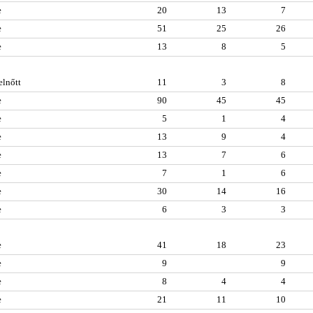
e
20
13
7
e
51
25
26
e
13
8
5
elnőtt
11
3
8
e
90
45
45
e
5
1
4
e
13
9
4
e
13
7
6
e
7
1
6
e
30
14
16
e
6
3
3
e
41
18
23
e
9
9
e
8
4
4
e
21
11
10