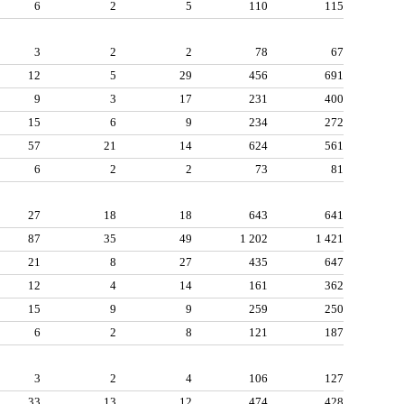
6
2
5
110
115
3
2
2
78
67
12
5
29
456
691
9
3
17
231
400
15
6
9
234
272
57
21
14
624
561
6
2
2
73
81
27
18
18
643
641
87
35
49
1 202
1 421
21
8
27
435
647
12
4
14
161
362
15
9
9
259
250
6
2
8
121
187
3
2
4
106
127
33
13
12
474
428