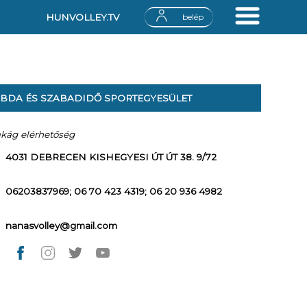
HUNVOLLEY.TV
belép
ABDA ÉS SZABADIDŐ SPORTEGYESÜLET
akág elérhetőség
4031 DEBRECEN KISHEGYESI ÚT ÚT 38. 9/72
06203837969; 06 70 423 4319; 06 20 936 4982
nanasvolley@gmail.com