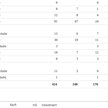
e
6
6
e
8
7
1
e
12
8
4
e
91
67
24
elnőtt
13
6
7
e
30
19
11
lnőtt
3
3
e
19
7
12
e
6
3
3
elnőtt
11
5
6
lnőtt
1
1
424
248
176
férfi
nő
összesen