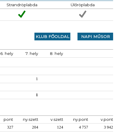
Strandröplabda
Ülőröplabda
KLUB FŐOLDAL
NAPI MŰSOR
6. hely
7. hely
8. hely
1
1
pont
ny.szett
v.szett
ny.pont
v.pont
327
204
124
4 757
3 942