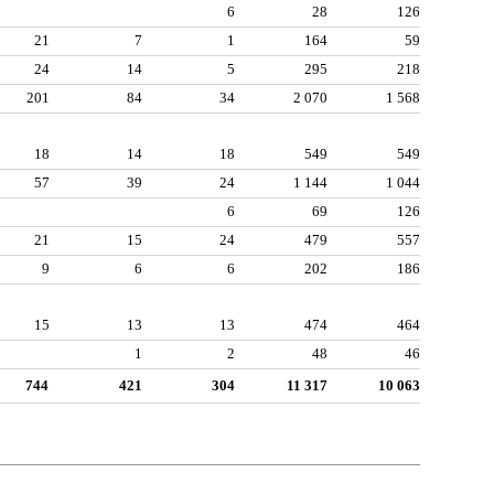
6
28
126
21
7
1
164
59
24
14
5
295
218
201
84
34
2 070
1 568
18
14
18
549
549
57
39
24
1 144
1 044
6
69
126
21
15
24
479
557
9
6
6
202
186
15
13
13
474
464
1
2
48
46
744
421
304
11 317
10 063