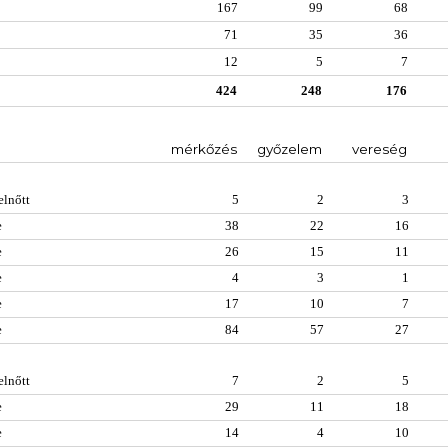
167
99
68
71
35
36
12
5
7
424
248
176
mérkőzés
győzelem
vereség
elnőtt
5
2
3
e
38
22
16
e
26
15
11
e
4
3
1
e
17
10
7
e
84
57
27
elnőtt
7
2
5
e
29
11
18
e
14
4
10