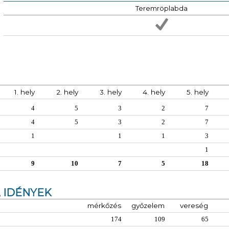
Teremröplabda
1. hely
2. hely
3. hely
4. hely
5. hely
4
5
3
2
7
4
5
3
2
7
1
1
1
3
1
9
10
7
5
18
 IDÉNYEK
mérkőzés
győzelem
vereség
174
109
65