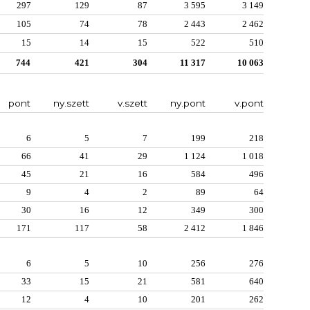
297
129
87
3 595
3 149
105
74
78
2 443
2 462
15
14
15
522
510
744
421
304
11 317
10 063
pont
ny.szett
v.szett
ny.pont
v.pont
6
5
7
199
218
66
41
29
1 124
1 018
45
21
16
584
496
9
4
2
89
64
30
16
12
349
300
171
117
58
2 412
1 846
6
5
10
256
276
33
15
21
581
640
12
4
10
201
262