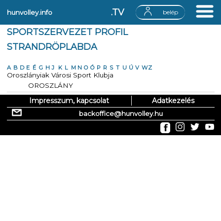
.TV
hunvolley.info
belép
SPORTSZERVEZET PROFIL
STRANDRÖPLABDA
A
B
D
E
É
G
H
J
K
L
M
N
O
Ó
P
R
S
T
U
Ú
V
W
Z
Oroszlányiak Városi Sport Klubja
OROSZLÁNY
Impresszum, kapcsolat
Adatkezelés
backoffice@hunvolley.hu