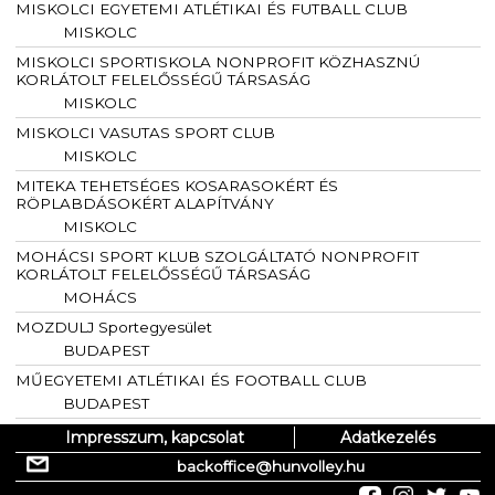
MISKOLCI EGYETEMI ATLÉTIKAI ÉS FUTBALL CLUB
MISKOLC
MISKOLCI SPORTISKOLA NONPROFIT KÖZHASZNÚ
KORLÁTOLT FELELŐSSÉGŰ TÁRSASÁG
MISKOLC
MISKOLCI VASUTAS SPORT CLUB
MISKOLC
MITEKA TEHETSÉGES KOSARASOKÉRT ÉS
RÖPLABDÁSOKÉRT ALAPÍTVÁNY
MISKOLC
MOHÁCSI SPORT KLUB SZOLGÁLTATÓ NONPROFIT
KORLÁTOLT FELELŐSSÉGŰ TÁRSASÁG
MOHÁCS
MOZDULJ Sportegyesület
BUDAPEST
MŰEGYETEMI ATLÉTIKAI ÉS FOOTBALL CLUB
BUDAPEST
Impresszum, kapcsolat
Adatkezelés
backoffice@hunvolley.hu