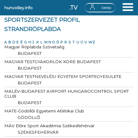
.TV
hunvolley.info
belép
SPORTSZERVEZET PROFIL
STRANDRÖPLABDA
A
B
D
E
É
G
H
J
K
L
M
N
O
Ó
P
R
S
T
U
Ú
V
W
Z
Magyar Röplabda Szövetség
BUDAPEST
MAGYAR TESTGYAKORLÓK KÖRE BUDAPEST
BUDAPEST
MAGYAR TESTNEVELÉSI EGYETEM SPORTEGYESÜLETE
BUDAPEST
MALÉV-BUDAPEST AIRPORT HUNGAROCONTROL SPORT
CLUB
BUDAPEST
MATE-Gödöllői Egyetemi Atlétikai Club
GÖDÖLLŐ
MÁV Előre Sport Akadémia Székesfehérvár
SZÉKESFEHÉRVÁR