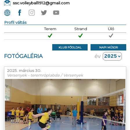
ssc.volleyball1912@gmail.com
Profil váltás
Terem
Strand
Ülő
KLUB FŐOLDAL
NAPI MŰSOR
FOTÓGALÉRIA
év
2025. március 30.
Versenyek - teremröplabda / Versenyek