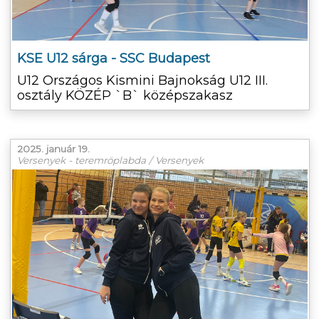
KSE U12 sárga - SSC Budapest
U12 Országos Kismini Bajnokság U12 III.
osztály KÖZÉP `B` középszakasz
2025. január 19.
Versenyek - teremröplabda / Versenyek