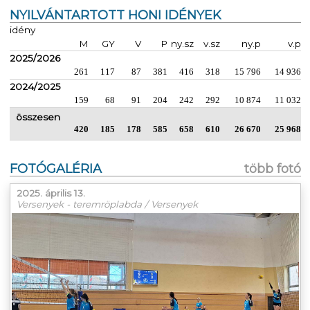
NYILVÁNTARTOTT HONI IDÉNYEK
idény
M
GY
V
P
ny.sz
v.sz
ny.p
v.p
2025/2026
261
117
87
381
416
318
15 796
14 936
2024/2025
159
68
91
204
242
292
10 874
11 032
összesen
420
185
178
585
658
610
26 670
25 968
FOTÓGALÉRIA
több fotó
2025. április 13.
Versenyek - teremröplabda / Versenyek