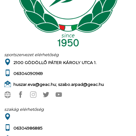
sportszervezet elérhetőség
2100 GÖDÖLLŐ PÁTER KÁROLY UTCA 1.
06304090969
huszar.eva@geac.hu; szabo.arpad@geac.hu
szakág elérhetőség
06304986885