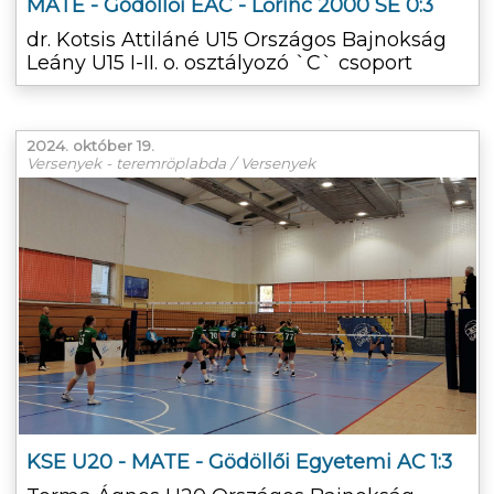
MATE - Gödöllői EAC - Lőrinc 2000 SE 0:3
dr. Kotsis Attiláné U15 Országos Bajnokság
Leány U15 I-II. o. osztályozó `C` csoport
2024. október 19.
Versenyek - teremröplabda / Versenyek
KSE U20 - MATE - Gödöllői Egyetemi AC 1:3