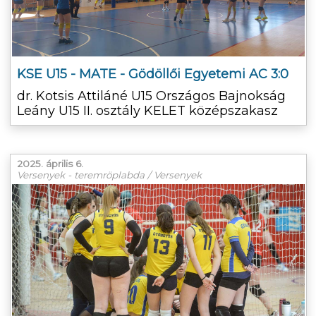
KSE U15 - MATE - Gödöllői Egyetemi AC 3:0
dr. Kotsis Attiláné U15 Országos Bajnokság
Leány U15 II. osztály KELET középszakasz
2025. április 6.
Versenyek - teremröplabda / Versenyek