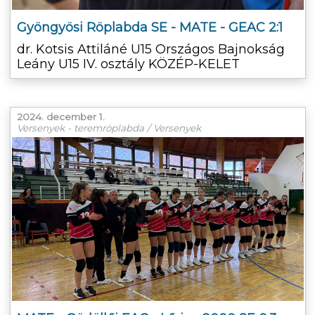
Gyöngyösi Röplabda SE - MATE - GEAC 2:1
dr. Kotsis Attiláné U15 Országos Bajnokság
Leány U15 IV. osztály KÖZÉP-KELET
2024. december 1.
Versenyek - teremröplabda / Versenyek