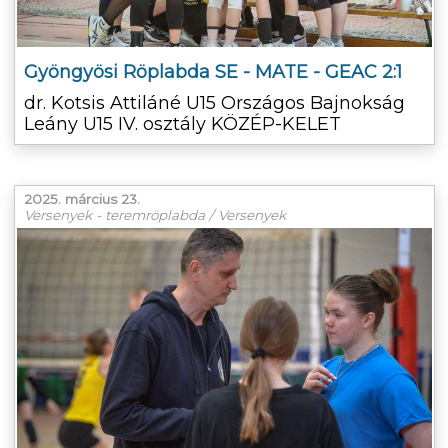
Gyöngyösi Röplabda SE - MATE - GEAC 2:1
dr. Kotsis Attiláné U15 Országos Bajnokság
Leány U15 IV. osztály KÖZÉP-KELET
2025. március 23.
Versenyek - teremröplabda / Versenyek