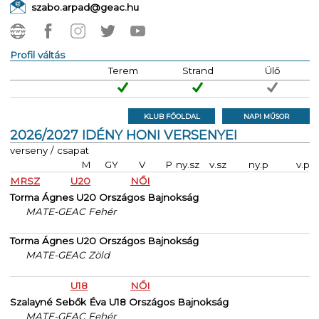
szabo.arpad@geac.hu
Profil váltás
Terem
Strand
Ülő
KLUB FŐOLDAL
NAPI MŰSOR
2026/2027 IDÉNY HONI VERSENYEI
verseny / csapat
M
GY
V
P
ny.sz
v.sz
ny.p
v.p
MRSZ
U20
NŐI
Torma Ágnes U20 Országos Bajnokság
MATE-GEAC Fehér
Torma Ágnes U20 Országos Bajnokság
MATE-GEAC Zöld
U18
NŐI
Szalayné Sebők Éva U18 Országos Bajnokság
MATE-GEAC Fehér