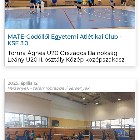
MATE-Gödöllői Egyetemi Atlétikai Club -
KSE 3:0
Torma Ágnes U20 Országos Bajnokság
Leány U20 II. osztály Közép középszakasz
2025. április 12.
Versenyek - teremröplabda / Versenyek