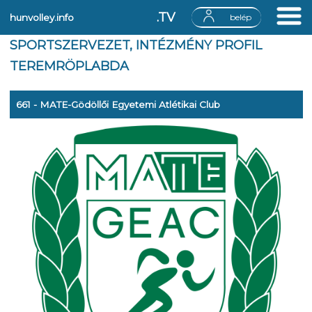
.TV
hunvolley.info
belép
SPORTSZERVEZET, INTÉZMÉNY PROFIL
TEREMRÖPLABDA
661 - MATE-Gödöllői Egyetemi Atlétikai Club