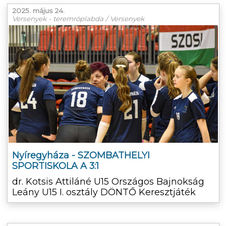
2025. május 24.
Versenyek - teremröplabda / Versenyek
Nyíregyháza - SZOMBATHELYI
SPORTISKOLA A 3:1
dr. Kotsis Attiláné U15 Országos Bajnokság
Leány U15 I. osztály DÖNTŐ Keresztjáték