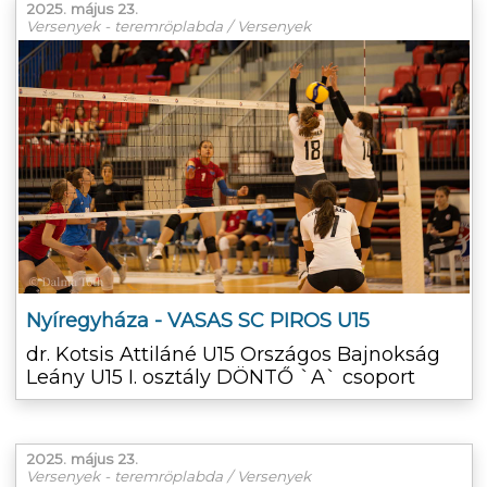
2025. május 23.
Versenyek - teremröplabda / Versenyek
Nyíregyháza - VASAS SC PIROS U15
dr. Kotsis Attiláné U15 Országos Bajnokság
Leány U15 I. osztály DÖNTŐ `A` csoport
2025. május 23.
Versenyek - teremröplabda / Versenyek