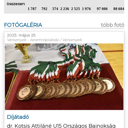
összesen
1 787
792
574
2 236
2 525
1 976
97 006
88 684
FOTÓGALÉRIA
több fotó
2025. május 25.
Versenyek - teremröplabda / Versenyek
Díjátadó
dr. Kotsis Attiláné U15 Országos Bajnokság