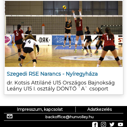
Szegedi RSE Narancs - Nyíregyháza
dr. Kotsis Attiláné U15 Országos Bajnokság
Leány U15 I. osztály DÖNTŐ `A` csoport
Impresszum, kapcsolat
Adatkezelés
backoffice@hunvolley.hu