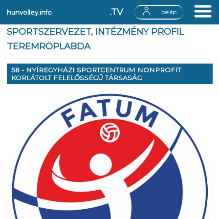
.TV
hunvolley.info
belép
SPORTSZERVEZET, INTÉZMÉNY PROFIL
TEREMRÖPLABDA
58 - NYÍREGYHÁZI SPORTCENTRUM NONPROFIT
KORLÁTOLT FELELŐSSÉGŰ TÁRSASÁG