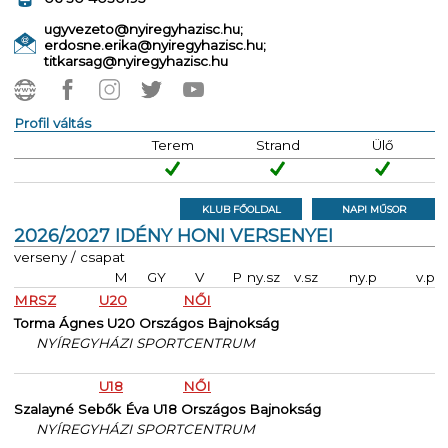
ugyvezeto@nyiregyhazisc.hu;
erdosne.erika@nyiregyhazisc.hu;
titkarsag@nyiregyhazisc.hu
Profil váltás
Terem
Strand
Ülő
KLUB FŐOLDAL
NAPI MŰSOR
2026/2027 IDÉNY HONI VERSENYEI
verseny / csapat
M
GY
V
P
ny.sz
v.sz
ny.p
v.p
MRSZ
U20
NŐI
Torma Ágnes U20 Országos Bajnokság
NYÍREGYHÁZI SPORTCENTRUM
U18
NŐI
Szalayné Sebők Éva U18 Országos Bajnokság
NYÍREGYHÁZI SPORTCENTRUM