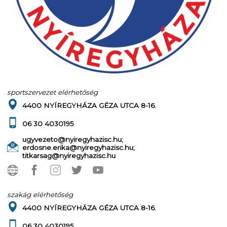
sportszervezet elérhetőség
4400 NYÍREGYHÁZA GÉZA UTCA 8-16.
06 30 4030195
ugyvezeto@nyiregyhazisc.hu;
erdosne.erika@nyiregyhazisc.hu;
titkarsag@nyiregyhazisc.hu
szakág elérhetőség
4400 NYÍREGYHÁZA GÉZA UTCA 8-16.
06 30 4030195