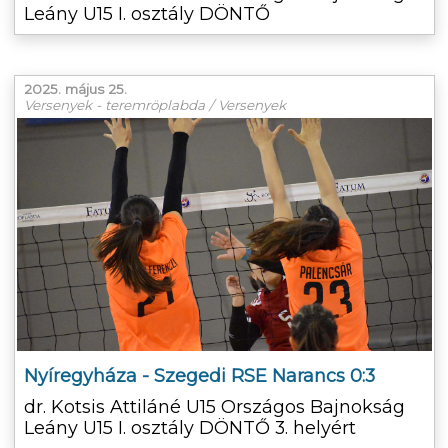
Leány U15 I. osztály DÖNTŐ
2025. május 25.
Versenyek - teremröplabda / Versenyek
Nyíregyháza - Szegedi RSE Narancs 0:3
dr. Kotsis Attiláné U15 Országos Bajnokság
Leány U15 I. osztály DÖNTŐ 3. helyért