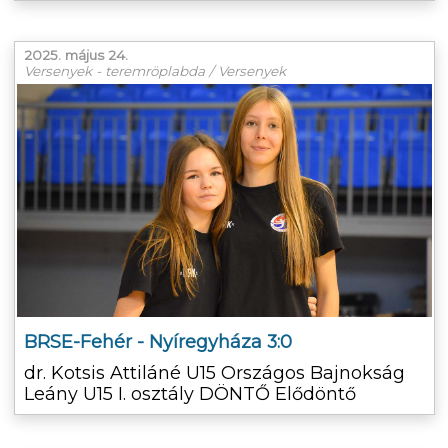
2025. május 24.
Versenyek - teremröplabda / Versenyek
BRSE-Fehér - Nyíregyháza 3:0
dr. Kotsis Attiláné U15 Országos Bajnokság
Leány U15 I. osztály DÖNTŐ Elődöntő