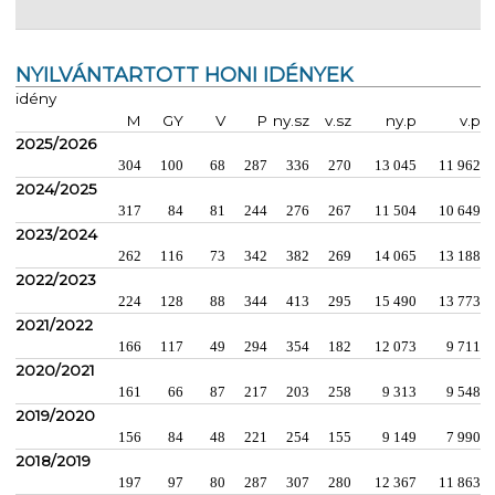
NYILVÁNTARTOTT HONI IDÉNYEK
idény
M
GY
V
P
ny.sz
v.sz
ny.p
v.p
2025/2026
304
100
68
287
336
270
13 045
11 962
2024/2025
317
84
81
244
276
267
11 504
10 649
2023/2024
262
116
73
342
382
269
14 065
13 188
2022/2023
224
128
88
344
413
295
15 490
13 773
2021/2022
166
117
49
294
354
182
12 073
9 711
2020/2021
161
66
87
217
203
258
9 313
9 548
2019/2020
156
84
48
221
254
155
9 149
7 990
2018/2019
197
97
80
287
307
280
12 367
11 863