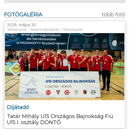
FOTÓGALÉRIA
több fotó
2025. május 25.
Versenyek - teremröplabda / Versenyek
Díjátadó
Tatár Mihály U15 Országos Bajnokság Fiú
U15 I. osztály DÖNTŐ