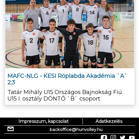
MAFC-NLG - KESI Röplabda Akadémia `A`
2:3
Tatár Mihály U15 Országos Bajnokság Fiú
U15 I. osztály DÖNTŐ `B` csoport
Impresszum, kapcsolat
Adatkezelés
backoffice@hunvolley.hu