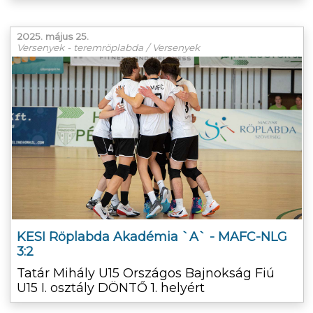
2025. május 25.
Versenyek - teremröplabda / Versenyek
KESI Röplabda Akadémia `A` - MAFC-NLG
3:2
Tatár Mihály U15 Országos Bajnokság Fiú
U15 I. osztály DÖNTŐ 1. helyért