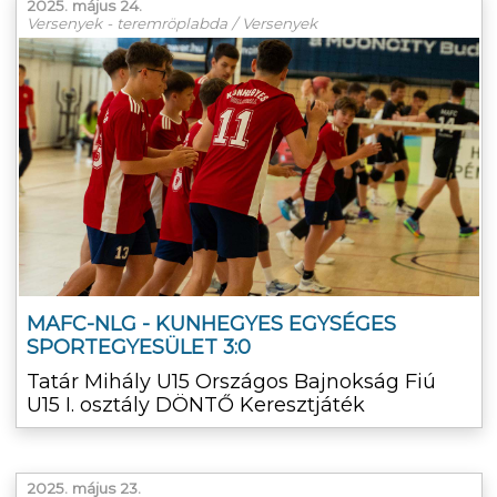
2025. május 24.
Versenyek - teremröplabda / Versenyek
MAFC-NLG - KUNHEGYES EGYSÉGES
SPORTEGYESÜLET 3:0
Tatár Mihály U15 Országos Bajnokság Fiú
U15 I. osztály DÖNTŐ Keresztjáték
2025. május 23.