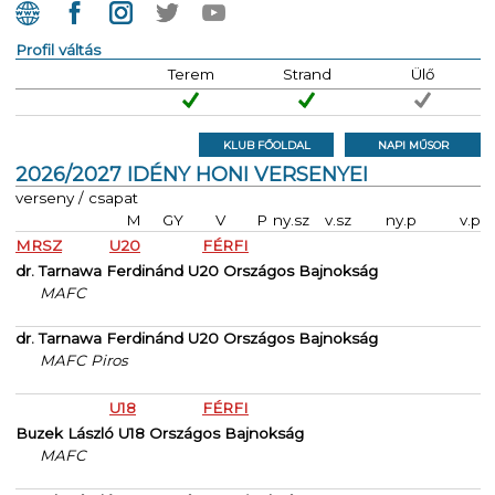
Profil váltás
Terem
Strand
Ülő
KLUB FŐOLDAL
NAPI MŰSOR
2026/2027 IDÉNY HONI VERSENYEI
verseny / csapat
M
GY
V
P
ny.sz
v.sz
ny.p
v.p
MRSZ
U20
FÉRFI
dr. Tarnawa Ferdinánd U20 Országos Bajnokság
MAFC
dr. Tarnawa Ferdinánd U20 Országos Bajnokság
MAFC Piros
U18
FÉRFI
Buzek László U18 Országos Bajnokság
MAFC