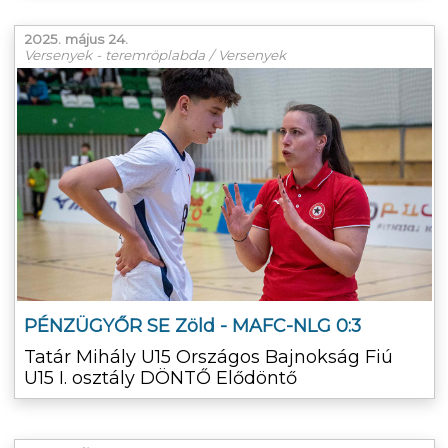
2025. május 24.
Versenyek - teremröplabda / Versenyek
PÉNZÜGYŐR SE Zöld - MAFC-NLG 0:3
Tatár Mihály U15 Országos Bajnokság Fiú
U15 I. osztály DÖNTŐ Elődöntő