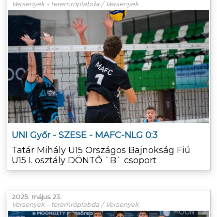
Versenyek - teremröplabda / Versenyek
UNI Győr - SZESE - MAFC-NLG 0:3
Tatár Mihály U15 Országos Bajnokság Fiú
U15 I. osztály DÖNTŐ `B` csoport
2025. május 23.
Versenyek - teremröplabda / Versenyek