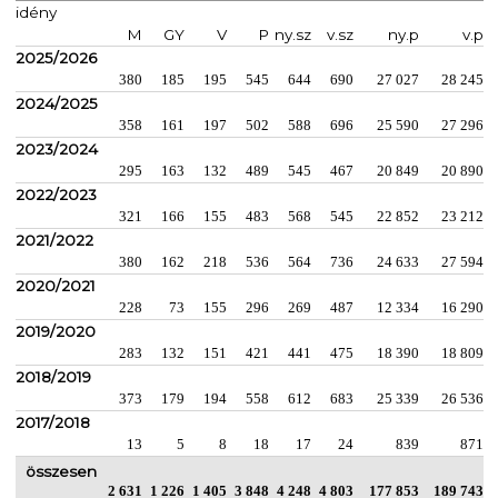
idény
M
GY
V
P
ny.sz
v.sz
ny.p
v.p
2025/2026
380
185
195
545
644
690
27 027
28 245
2024/2025
358
161
197
502
588
696
25 590
27 296
2023/2024
295
163
132
489
545
467
20 849
20 890
2022/2023
321
166
155
483
568
545
22 852
23 212
2021/2022
380
162
218
536
564
736
24 633
27 594
2020/2021
228
73
155
296
269
487
12 334
16 290
2019/2020
283
132
151
421
441
475
18 390
18 809
2018/2019
373
179
194
558
612
683
25 339
26 536
2017/2018
13
5
8
18
17
24
839
871
összesen
2 631
1 226
1 405
3 848
4 248
4 803
177 853
189 743