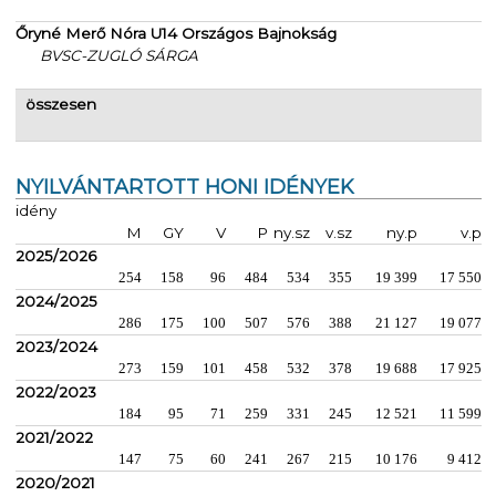
Őryné Merő Nóra U14 Országos Bajnokság
BVSC-ZUGLÓ SÁRGA
összesen
NYILVÁNTARTOTT HONI IDÉNYEK
idény
M
GY
V
P
ny.sz
v.sz
ny.p
v.p
2025/2026
254
158
96
484
534
355
19 399
17 550
2024/2025
286
175
100
507
576
388
21 127
19 077
2023/2024
273
159
101
458
532
378
19 688
17 925
2022/2023
184
95
71
259
331
245
12 521
11 599
2021/2022
147
75
60
241
267
215
10 176
9 412
2020/2021