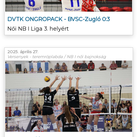
DVTK ONGROPACK - BVSC-Zugló 0:3
Női NB I Liga 3. helyért
2025. április 27.
Versenyek - teremröplabda / NB I női bajnokság