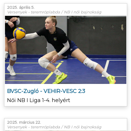
2025. április 5.
Versenyek - teremröplabda / NB I női bajnokság
BVSC-Zugló - VEHIR-VESC 2:3
Női NB I Liga 1-4. helyért
2025. március 22.
Versenyek - teremröplabda / NB I női bajnokság