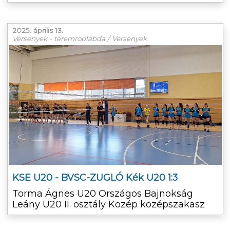
2025. április 13.
Versenyek - teremröplabda / Versenyek
KSE U20 - BVSC-ZUGLÓ Kék U20 1:3
Torma Ágnes U20 Országos Bajnokság
Leány U20 II. osztály Közép középszakasz