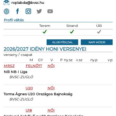
roplabda@bvsc.hu
Profil váltás
Terem
Strand
Ülő
KLUB FŐOLDAL
NAPI MŰSOR
2026/2027 IDÉNY HONI VERSENYEI
verseny / csapat
M
GY
V
P
ny.sz
v.sz
ny.p
v.p
MRSZ
FELNŐTT
NŐI
Női NB I Liga
BVSC-ZUGLÓ
U20
NŐI
Torma Ágnes U20 Országos Bajnokság
BVSC-ZUGLÓ
U18
NŐI