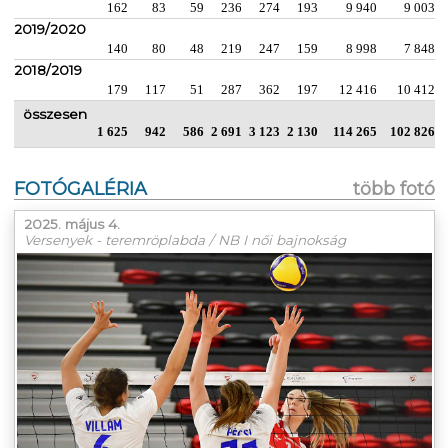
162
83
59
236
274
193
9 940
9 003
2019/2020
140
80
48
219
247
159
8 998
7 848
2018/2019
179
117
51
287
362
197
12 416
10 412
összesen
1 625
942
586
2 691
3 123
2 130
114 265
102 826
FOTÓGALÉRIA
több fotó
2025. május 4.
Versenyek - teremröplabda / NB I női bajnokság