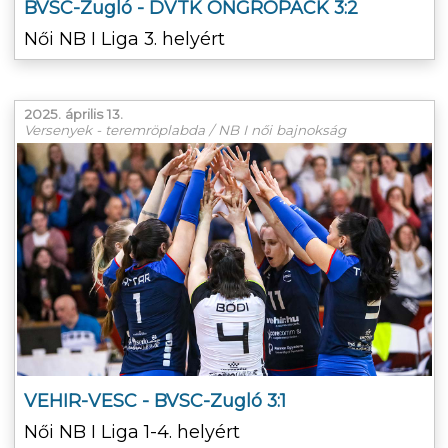
BVSC-Zugló - DVTK ONGROPACK 3:2
Női NB I Liga 3. helyért
2025. április 13.
Versenyek - teremröplabda / NB I női bajnokság
VEHIR-VESC - BVSC-Zugló 3:1
Női NB I Liga 1-4. helyért