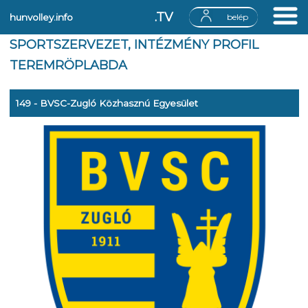
.TV
hunvolley.info
belép
SPORTSZERVEZET, INTÉZMÉNY PROFIL
TEREMRÖPLABDA
149 - BVSC-Zugló Közhasznú Egyesület