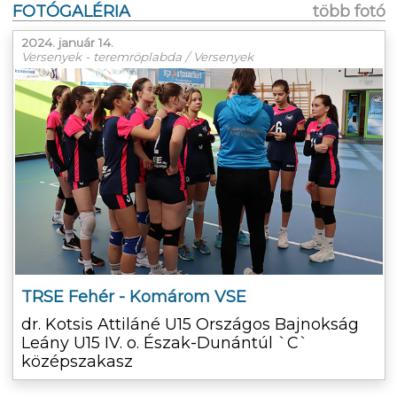
FOTÓGALÉRIA
több fotó
2024. január 14.
Versenyek - teremröplabda / Versenyek
TRSE Fehér - Komárom VSE
dr. Kotsis Attiláné U15 Országos Bajnokság
Leány U15 IV. o. Észak-Dunántúl `C`
középszakasz