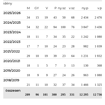
idény
M
GY
V
P
ny.sz
v.sz
ny.p
v.p
2025/2026
34
15
19
43
50
68
2 434
2 476
2024/2025
54
32
22
94
100
76
3 847
3 436
2023/2024
18
11
7
34
35
22
1 242
1 080
2022/2023
17
7
10
24
23
28
982
1 039
2021/2022
29
10
19
39
23
64
1 231
1 932
2020/2021
18
1
5
7
3
13
130
368
2019/2020
18
9
9
27
24
26
963
1 080
2018/2019
21
11
10
32
37
34
1 466
1 325
összesen
209
96
101
300
295
331
12 295
12 736