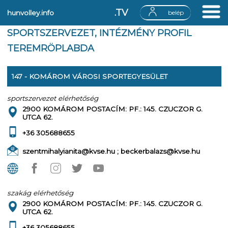
.TV
hunvolley.info
belép
SPORTSZERVEZET, INTÉZMÉNY PROFIL
TEREMRÖPLABDA
147 - KOMÁROM VÁROSI SPORTEGYESÜLET
sportszervezet elérhetőség
2900 KOMÁROM POSTACÍM: PF.: 145. CZUCZOR G.
UTCA 62.
+36 305688655
szentmihalyianita@kvse.hu ; beckerbalazs@kvse.hu
szakág elérhetőség
2900 KOMÁROM POSTACÍM: PF.: 145. CZUCZOR G.
UTCA 62.
+36 305688655