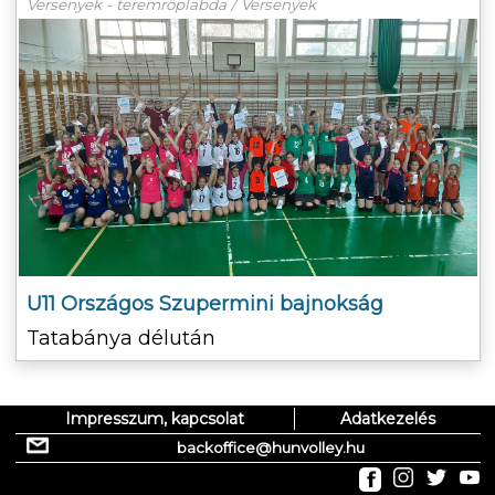
Versenyek - teremröplabda / Versenyek
U11 Országos Szupermini bajnokság
Tatabánya délután
Impresszum, kapcsolat
Adatkezelés
backoffice@hunvolley.hu