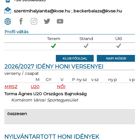
szentmihalyianita@kvse.hu ; beckerbalazs@kvse.hu
Profil váltás
Terem
Strand
Ülő
KLUB FŐOLDAL
NAPI MŰSOR
2026/2027 IDÉNY HONI VERSENYEI
verseny / csapat
M
GY
V
P
ny.sz
v.sz
ny.p
v.p
MRSZ
U20
NŐI
Torma Ágnes U20 Országos Bajnokság
Komárom Városi Sportegyesület
összesen
NYILVÁNTARTOTT HONI IDÉNYEK