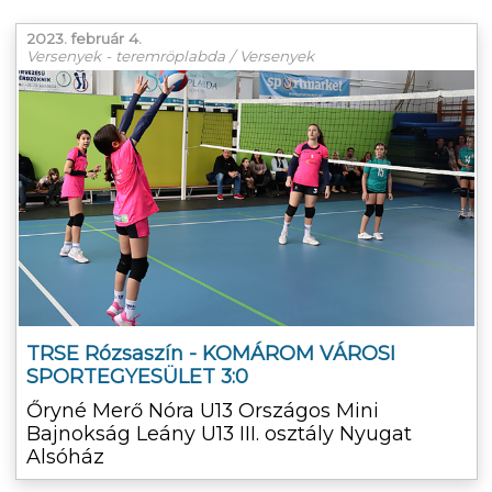
2023. február 4.
Versenyek - teremröplabda / Versenyek
TRSE Rózsaszín - KOMÁROM VÁROSI
SPORTEGYESÜLET 3:0
Őryné Merő Nóra U13 Országos Mini
Bajnokság Leány U13 III. osztály Nyugat
Alsóház