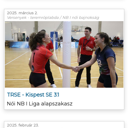
2025. március 2.
Versenyek - teremröplabda / NB I női bajnokság
TRSE - Kispest SE 3:1
Női NB I Liga alapszakasz
2025. február 23.