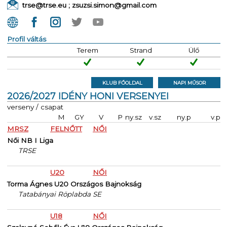
trse@trse.eu ; zsuzsi.simon@gmail.com
Profil váltás
Terem
Strand
Ülő
KLUB FŐOLDAL
NAPI MŰSOR
2026/2027 IDÉNY HONI VERSENYEI
verseny / csapat
M
GY
V
P
ny.sz
v.sz
ny.p
v.p
MRSZ
FELNŐTT
NŐI
Női NB I Liga
TRSE
U20
NŐI
Torma Ágnes U20 Országos Bajnokság
Tatabányai Röplabda SE
U18
NŐI