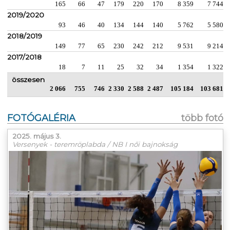
165
66
47
179
220
170
8 359
7 744
2019/2020
93
46
40
134
144
140
5 762
5 580
2018/2019
149
77
65
230
242
212
9 531
9 214
2017/2018
18
7
11
25
32
34
1 354
1 322
összesen
2 066
755
746
2 330
2 588
2 487
105 184
103 681
FOTÓGALÉRIA
több fotó
2025. május 3.
Versenyek - teremröplabda / NB I női bajnokság