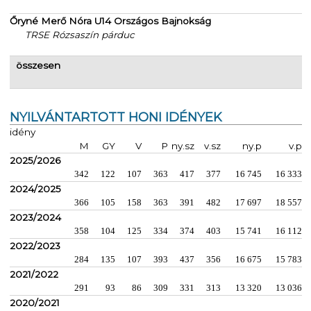
Őryné Merő Nóra U14 Országos Bajnokság
TRSE Rózsaszín párduc
összesen
NYILVÁNTARTOTT HONI IDÉNYEK
idény
M
GY
V
P
ny.sz
v.sz
ny.p
v.p
2025/2026
342
122
107
363
417
377
16 745
16 333
2024/2025
366
105
158
363
391
482
17 697
18 557
2023/2024
358
104
125
334
374
403
15 741
16 112
2022/2023
284
135
107
393
437
356
16 675
15 783
2021/2022
291
93
86
309
331
313
13 320
13 036
2020/2021