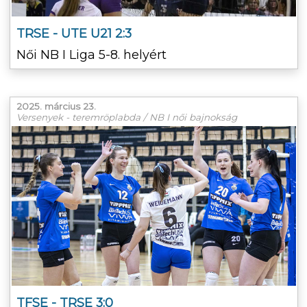
TRSE - UTE U21 2:3
Női NB I Liga 5-8. helyért
2025. március 23.
Versenyek - teremröplabda / NB I női bajnokság
TFSE - TRSE 3:0