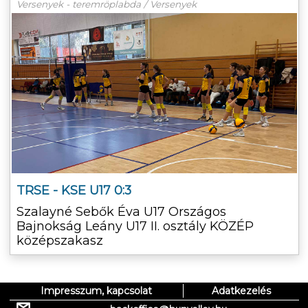
Versenyek - teremröplabda / Versenyek
TRSE - KSE U17 0:3
Szalayné Sebők Éva U17 Országos
Bajnokság Leány U17 II. osztály KÖZÉP
középszakasz
Impresszum, kapcsolat
Adatkezelés