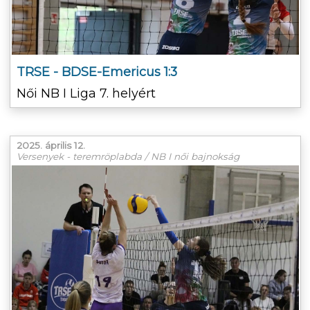
TRSE - BDSE-Emericus 1:3
Női NB I Liga 7. helyért
2025. április 12.
Versenyek - teremröplabda / NB I női bajnokság