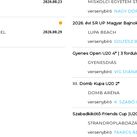
MISKOLCI EGYETEM 
2026.08.23
versenybíró
NAGY DÓ
2026. évi SR UP Magyar Bajnok
PEL
2026.08.29
LUPA BEACH
versenybíró
SOLTÉSZ 
Gyenes Open U20 4* | 3 fordul
GYENESDIÁS
versenybíró
VIG DIÁN
III. Domb Kupa U20 2*
DOMB ARÉNA
versenybíró
K. SZABÓ
Szabadkikötő-Friends Cup |U2
STRANDRÖPLABDÁZÁSÉ
versenybíró
TAKÁCS 