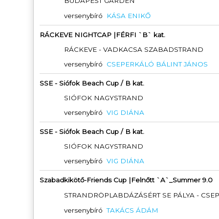
BUDAPEST GARDEN
versenybíró
KÁSA ENIKŐ
RÁCKEVE NIGHTCAP |FÉRFI `B` kat.
RÁCKEVE - VADKACSA SZABADSTRAND
versenybíró
CSEPERKÁLÓ BÁLINT JÁNOS
SSE - Siófok Beach Cup / B kat.
SIÓFOK NAGYSTRAND
versenybíró
VIG DIÁNA
SSE - Siófok Beach Cup / B kat.
SIÓFOK NAGYSTRAND
versenybíró
VIG DIÁNA
Szabadkikötő-Friends Cup |Felnőtt `A`_Summer 9.0
STRANDRÖPLABDÁZÁSÉRT SE PÁLYA - CSE
versenybíró
TAKÁCS ÁDÁM