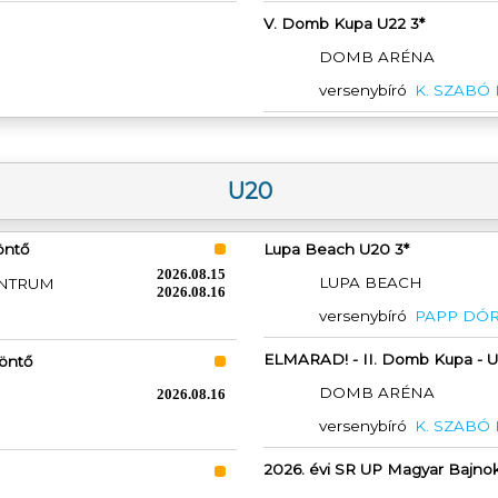
V. Domb Kupa U22 3*
DOMB ARÉNA
versenybíró
K. SZABÓ
U20
öntő
Lupa Beach U20 3*
2026.08.15
LUPA BEACH
ENTRUM
2026.08.16
versenybíró
PAPP DÓR
ELMARAD! - II. Domb Kupa - U
döntő
DOMB ARÉNA
2026.08.16
versenybíró
K. SZABÓ
2026. évi SR UP Magyar Bajnoks