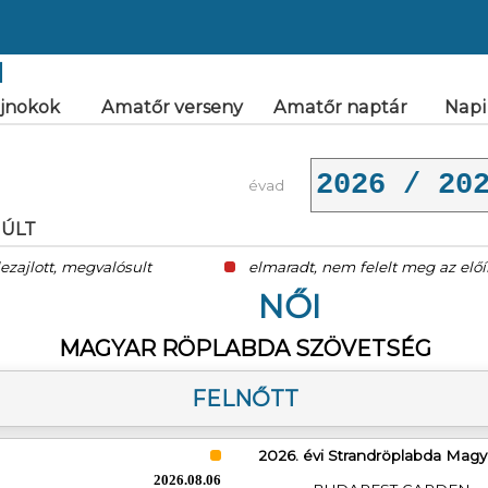
I
jnokok
Amatőr verseny
Amatőr naptár
Napi
évad
MÚLT
ezajlott, megvalósult
elmaradt, nem felelt meg az elő
NŐI
MAGYAR RÖPLABDA SZÖVETSÉG
FELNŐTT
2026. évi Strandröplabda Mag
2026.08.06