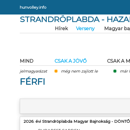
hunvolley.info
STRANDRÖPLABDA - HAZA
Hírek
Verseny
Magyar ba
MIND
CSAK A JÖVŐ
CSAK A 
jelmagyarázat
még nem zajlott le
már l
FÉRFI
2026. évi Strandröplabda Magyar Bajnokság - DÖNTŐ