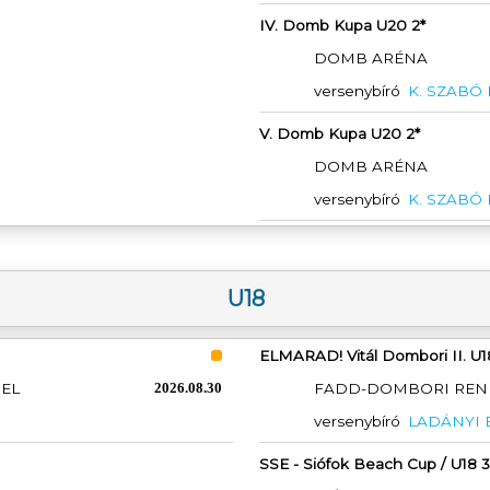
IV. Domb Kupa U20 2*
DOMB ARÉNA
versenybíró
K. SZABÓ
V. Domb Kupa U20 2*
DOMB ARÉNA
versenybíró
K. SZABÓ
U18
ELMARAD! Vitál Dombori II. U1
PEL
2026.08.30
FADD-DOMBORI REN
versenybíró
LADÁNYI 
SSE - Siófok Beach Cup / U18 3