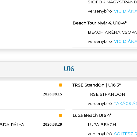
SIÓFOK NAGYSTRAN
versenybíró
VIG DIÁN
Beach Tour Nyár 4. U18-4*
BEACH ARÉNA CSOP
versenybíró
VIG DIÁN
U16
TRSE StrandOn | U16 3*
2026.08.15
TRSE STRANDON
versenybíró
TAKÁCS 
Lupa Beach U16 4*
BDA PÁLYA
2026.08.29
LUPA BEACH
versenybíró
SOLTÉSZ 