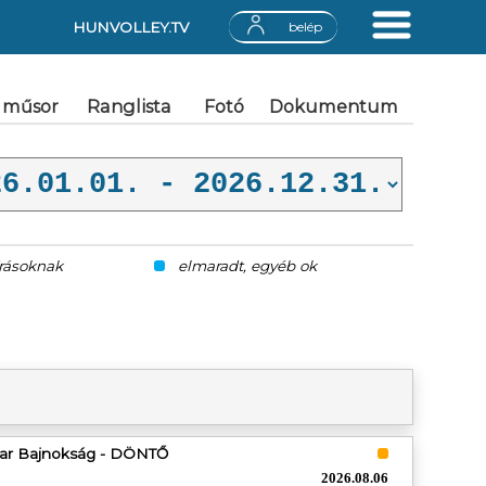
HUNVOLLEY.TV
belép
 műsor
Ranglista
Fotó
Dokumentum
írásoknak
elmaradt, egyéb ok
yar Bajnokság - DÖNTŐ
2026.08.06