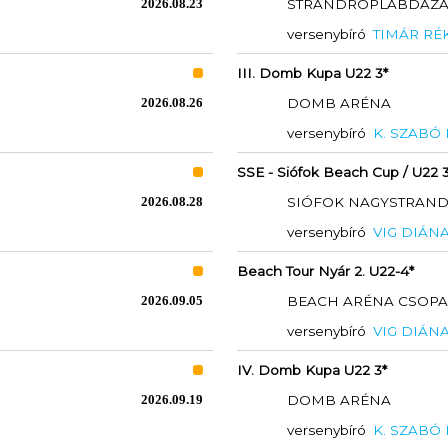
2026.08.23
STRANDRÖPLABDÁZÁSÉ
versenybíró
TIMÁR RÉ
III. Domb Kupa U22 3*
2026.08.26
DOMB ARÉNA
versenybíró
K. SZABÓ
SSE - Siófok Beach Cup / U22 3
2026.08.28
SIÓFOK NAGYSTRAN
versenybíró
VIG DIÁN
Beach Tour Nyár 2. U22-4*
2026.09.05
BEACH ARÉNA CSOP
versenybíró
VIG DIÁN
IV. Domb Kupa U22 3*
2026.09.19
DOMB ARÉNA
versenybíró
K. SZABÓ