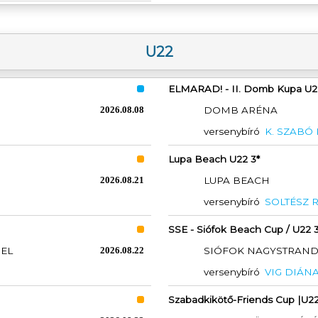
U22
ELMARAD! - II. Domb Kupa U2
2026.08.08
DOMB ARÉNA
versenybíró
K. SZABÓ
Lupa Beach U22 3*
2026.08.21
LUPA BEACH
versenybíró
SOLTÉSZ 
SSE - Siófok Beach Cup / U22 3
PEL
2026.08.22
SIÓFOK NAGYSTRAN
versenybíró
VIG DIÁN
Szabadkikötő-Friends Cup |U2