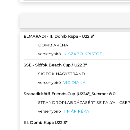
ELMARAD! - II. Domb Kupa - U22 3*
DOMB ARÉNA
versenybíró
K. SZABÓ KRISTÓF
SSE - Siófok Beach Cup / U22 3*
SIÓFOK NAGYSTRAND
versenybíró
VIG DIÁNA
Szabadkikötő-Friends Cup |U224*_Summer 8.0
STRANDRÖPLABDÁZÁSÉRT SE PÁLYA - CSE
versenybíró
TIMÁR RÉKA
III. Domb Kupa U22 3*