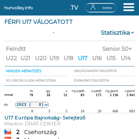
.TV
hunvolley.info
belép
FÉRFI U17 VÁLOGATOTT
év
Felnőtt
Senior 50+
U22
U21
U20
U19
U18
U17
U16
U15
U14
MINDEN MÉRKŐZÉS
ORSZÁGONKÉNT ÖSSZESÍTŐK
EGY ORSZÁG ELLENI MÉRKŐZÉSEK
ÉVENKÉNTI ÖSSZESÍTŐK
m
gy
v
ny.szett
v.szett
ny.pont
v.pont
mind
70
18
52
83
175
5 136
5 941
év
8
3
5
10
20
606
693
U17 Európa Bajnokság- Selejtező
Maribor DRAŠ CENTER
2
Csehország