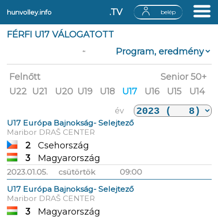
.TV
hunvolley.info
belép
FÉRFI U17 VÁLOGATOTT
év
Felnőtt
Senior 50+
U22
U21
U20
U19
U18
U17
U16
U15
U14
év
U17 Európa Bajnokság- Selejtező
Maribor DRAŠ CENTER
2
Csehország
3
Magyarország
2023.01.05.
csütörtök
09:00
U17 Európa Bajnokság- Selejtező
Maribor DRAŠ CENTER
3
Magyarország