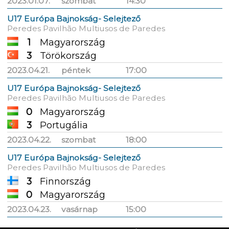
2023.01.07.
szombat
14:30
U17 Európa Bajnokság- Selejtező
Peredes Pavilhão Multiusos de Paredes
1
Magyarország
3
Törökország
2023.04.21.
péntek
17:00
U17 Európa Bajnokság- Selejtező
Peredes Pavilhão Multiusos de Paredes
0
Magyarország
3
Portugália
2023.04.22.
szombat
18:00
U17 Európa Bajnokság- Selejtező
Peredes Pavilhão Multiusos de Paredes
3
Finnország
0
Magyarország
2023.04.23.
vasárnap
15:00