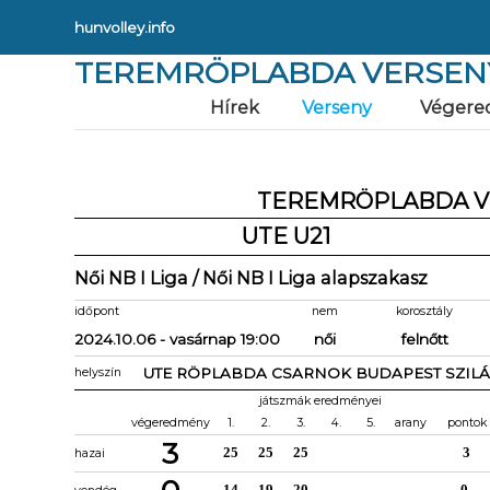
hunvolley.info
TEREMRÖPLABDA VERSEN
Hírek
Verseny
Végere
TEREMRÖPLABDA V
UTE U21
Női NB I Liga / Női NB I Liga alapszakasz
időpont
nem
korosztály
2024.10.06 - vasárnap 19:00
női
felnőtt
UTE RÖPLABDA CSARNOK BUDAPEST SZILÁG
helyszín
játszmák eredményei
végeredmény
1.
2.
3.
4.
5.
arany
pontok
3
25
25
25
3
hazai
14
19
20
0