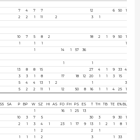
7
4
7
7
12
6
50
1
2
2
1
11
2
3
1
10
7
5
8
2
18
2
1
9
50
1
1
1
1
1
1
14
1
57
36
1
1
13
8
8
15
27
4
1
9
33
4
3
3
1
8
17
18
12
20
1
1
3
15
5
4
4
13
1
2
1
3
5
2
2
11
1
12
50
8
16
1
1
4
25
1
S5
SA
P
BP
W
SZ
HI
AS
FO
FH
PS
ES
T
TH
TB
TE
E%
BL
1
16
1
25
13
10
3
7
5
30
3
9
30
1
2
1
3
4
1
23
1
17
9
13
1
2
1
8
1
1
2
2
1
1
1
1
2
3
1
33