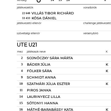
0
vendég
játékvezetők
vonalbírók
VILLÁS TIBOR RICHÁRD
22 640
KÓSA DÁNIEL
33 433
játékvezető ellenőr
challenge játékvezet
szövetségi ellenőr
versenybíró
UTE U21
mez
játékosok neve
K
2
SOJNÓCZKY SÁRA MÁRTA
3
BÁDER JÚLIA
K
4
FÖLKER SÁRA
K
9
SCHMIDT ANNA
10
SZATMÁRI JÚLIA ESZTER
K
11
PIROS JANKA
14
LAURINYECZ LILLA
15
SÓTONYI HANNA
16
MÁTHÉ-BARABÁSSY KATA
K