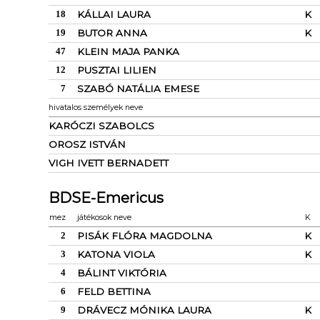
18
KÁLLAI LAURA
K
19
BUTOR ANNA
K
47
KLEIN MAJA PANKA
12
PUSZTAI LILIEN
7
SZABÓ NATÁLIA EMESE
hivatalos személyek neve
KARÓCZI SZABOLCS
OROSZ ISTVÁN
VIGH IVETT BERNADETT
BDSE-Emericus
mez
játékosok neve
K
2
PISÁK FLÓRA MAGDOLNA
K
3
KATONA VIOLA
K
4
BÁLINT VIKTÓRIA
6
FELD BETTINA
9
DRÁVECZ MÓNIKA LAURA
K