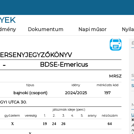
YEK
dmény
Dokumentum
Napi műsor
Nyil
É
ERSENYJEGYZŐKÖNYV
-
BDSE-Emericus
S
MRSZ
típus
idény
mérkőzés kód
S
bajnoki (csoport)
2024/2025
197
YI UTCA 30.
N
játszmák ideje (perc)
U
győzelem
vereség
1.
2.
3.
4.
5.
arany
nézőszám
K
X
19
24
26
64
A
r
X