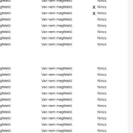
gfelelő
Van nem megfelelő
Nincs
X
gfelelő
Van nem megfelelő
Nincs
X
gfelelő
Van nem megfelelő
Nincs
gfelelő
Van nem megfelelő
Nincs
gfelelő
Van nem megfelelő
Nincs
gfelelő
Van nem megfelelő
Nincs
gfelelő
Van nem megfelelő
Nincs
gfelelő
Van nem megfelelő
Nincs
gfelelő
Van nem megfelelő
Nincs
gfelelő
Van nem megfelelő
Nincs
gfelelő
Van nem megfelelő
Nincs
gfelelő
Van nem megfelelő
Nincs
gfelelő
Van nem megfelelő
Nincs
gfelelő
Van nem megfelelő
Nincs
gfelelő
Van nem megfelelő
Nincs
gfelelő
Van nem megfelelő
Nincs
gfelelő
Van nem megfelelő
Nincs
gfelelő
Van nem megfelelő
Nincs
gfelelő
Van nem megfelelő
Nincs