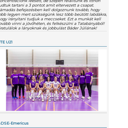
oncentrációnk leesett, de szépen felálltunk és itthon
udtuk tartani a 3 pontot amit eltervezett a csapat.
ámadás befejezésben kell dolgoznunk tovább, hogy
obb legyen mert szükségünk lesz több beütött labdákra,
ogy irányitani tudjuk a meccseket. Ezt a munkát kell
ovább vinni a jövőhéten, és felkészülni a Tatabányából!
ratulálok a lányoknak és jobbulást Báder Júliának!
TE U21
DSE-Emericus