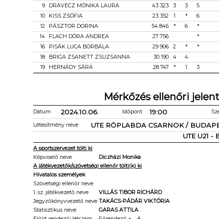
9
DRÁVECZ MÓNIKA LAURA
43 323
3
3
5
10
KISS ZSÓFIA
23 352
1
*
6
12
PÁSZTOR DORINA
54 846
*
6
*
14
FLACH DÓRA ANDREA
27 756
*
16
PISÁK LUCA BORBÁLA
29 906
2
*
*
18
BRIGA ZSANETT ZSUZSANNA
30 190
4
4
19
HERNÁDY SÁRA
28 747
*
1
3
Mérkőzés ellenőri jelen
2024.10.06.
19:00
Dátum
Időpont
Sz
UTE RÖPLABDA CSARNOK / BUDAP
Létesítmény neve
UTE U21 -
A sportszervezet tölti ki
Képviselő neve
Diczházi Monika
A játékvezetők/szövetségi ellenőr tölti(k) ki
Hivatalos személyek
Szövetségi ellenőr neve
1. sz. játékvezető neve
VILLÁS TIBOR RICHÁRD
Jegyzőkönyvvezető neve
TAKÁCS-PÁDÁR VIKTÓRIA
Statisztikus neve
GARAS ATTILA
Előírt rendezői létszám
Főrendező +
4