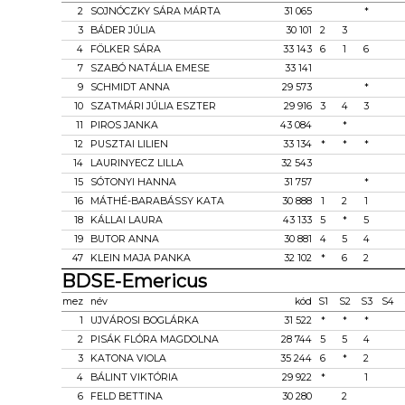
2
SOJNÓCZKY SÁRA MÁRTA
31 065
*
3
BÁDER JÚLIA
30 101
2
3
4
FÖLKER SÁRA
33 143
6
1
6
7
SZABÓ NATÁLIA EMESE
33 141
9
SCHMIDT ANNA
29 573
*
10
SZATMÁRI JÚLIA ESZTER
29 916
3
4
3
11
PIROS JANKA
43 084
*
12
PUSZTAI LILIEN
33 134
*
*
*
14
LAURINYECZ LILLA
32 543
15
SÓTONYI HANNA
31 757
*
16
MÁTHÉ-BARABÁSSY KATA
30 888
1
2
1
18
KÁLLAI LAURA
43 133
5
*
5
19
BUTOR ANNA
30 881
4
5
4
47
KLEIN MAJA PANKA
32 102
*
6
2
BDSE-Emericus
mez
név
kód
S1
S2
S3
S4
1
UJVÁROSI BOGLÁRKA
31 522
*
*
*
2
PISÁK FLÓRA MAGDOLNA
28 744
5
5
4
3
KATONA VIOLA
35 244
6
*
2
4
BÁLINT VIKTÓRIA
29 922
*
1
6
FELD BETTINA
30 280
2