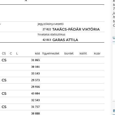
k
t
T
j
h
t
ő
jegyzőkönyvvezető
G
TAKÁCS-PÁDÁR VIKTÓRIA
27 822
hivatalos statisztikus
U
GARAS ATTILA
42 813
CS
C
L
kód
figyelmeztet
büntet
kiállít
kizár
CS
31 065
30 101
33 143
CS
29 573
29 916
CS
43 084
32 543
CS
31 757
B
30 888