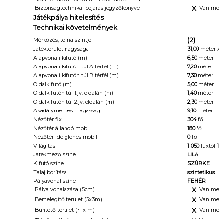
X
Biztonságtechnikai bejárás jegyzőkönyve
Van me
Játékpálya hitelesítés
Technikai követelmények
(2)
Mérkőzés, torna szintje
Játékterület nagysága
31,00
méter 
Alapvonali kifutó (m)
6,50
méter
Alapvonali kifutón túl A térfél (m)
7,20
méter
Alapvonali kifutón túl B térfél (m)
7,30
méter
Oldalkifutó (m)
5,00
méter
Oldalkifutón túl 1.jv. oldalán (m)
1,40
méter
Oldalkifutón túl 2.jv. oldalán (m)
2,30
méter
Akadálymentes magasság
9,10
méter
Nézőtér fix
304
fő
Nézőtér állandó mobil
180
fő
Nézőtér ideiglenes mobil
0
fő
Világítás
1 050
luxtól
1
Játékmező színe
LILA
Kifutó színe
SZÜRKE
Talaj borítása
szintetikus
Pályavonal színe
FEHÉR
X
Pálya vonalazása (5cm)
Van me
X
Bemelegítő terület (3x3m)
Van me
X
Büntető terület (~1x1m)
Van me