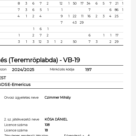
8
3
6
7
2
12
1
50
17
34
6
5
7
21
1
7
3
6
5
1
1
7
6
86
1
4
1
2
4
9
1
22
11
16
2
3
4
25
7
43
29
1
6
1
1
2
7
2
6
1
1
17
3
1
3
12
3
1
2
50
7
3
2
29
tés (Teremröplabda) - VB-19
2024/2025
197
ezon
Mérkőzés kódja
EST
 BDSE-Emericus
Orvosi ügyeletes neve
Czimmer Mihály
2. sz. játékvezető neve
KÓSA DÁNIEL
Licence száma
108
Licence száma
18
Tényleges rendezői létszám
Főrendező +
4