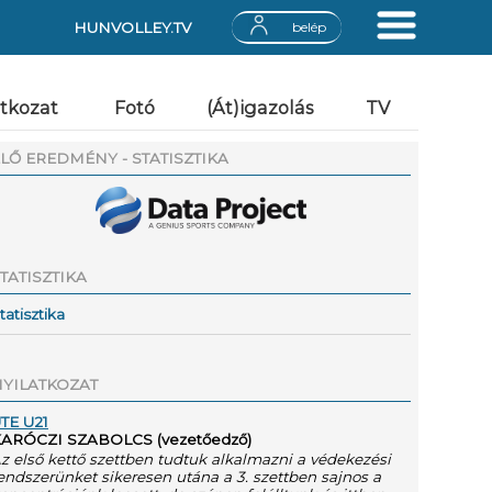
HUNVOLLEY.TV
belép
atkozat
Fotó
(Át)igazolás
TV
LŐ EREDMÉNY - STATISZTIKA
TATISZTIKA
tatisztika
YILATKOZAT
TE U21
ARÓCZI SZABOLCS (vezetőedző)
z első kettő szettben tudtuk alkalmazni a védekezési
endszerünket sikeresen utána a 3. szettben sajnos a