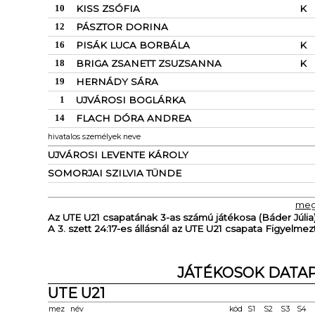
10
KISS ZSÓFIA
K
12
PÁSZTOR DORINA
16
PISÁK LUCA BORBÁLA
K
18
BRIGA ZSANETT ZSUZSANNA
K
19
HERNÁDY SÁRA
1
UJVÁROSI BOGLÁRKA
14
FLACH DÓRA ANDREA
hivatalos személyek neve
UJVÁROSI LEVENTE KÁROLY
SOMORJAI SZILVIA TÜNDE
meg
Az UTE U21 csapatának 3-as számú játékosa (Báder Júlia) a
A 3. szett 24:17-es állásnál az UTE U21 csapata Figyelmez
JÁTÉKOSOK DATAP
UTE U21
mez
név
kód
S1
S2
S3
S4