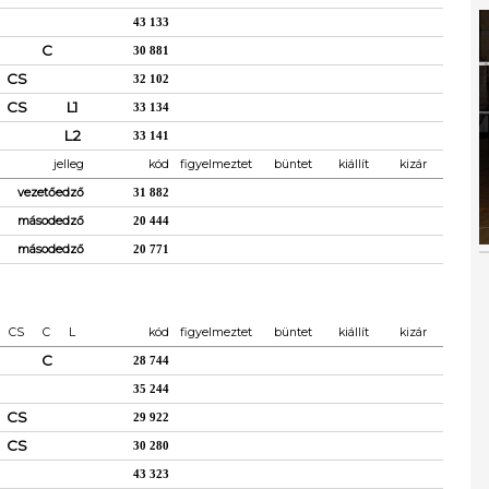
43 133
C
30 881
CS
32 102
CS
L1
33 134
L2
33 141
jelleg
kód
figyelmeztet
büntet
kiállít
kizár
vezetőedző
31 882
másodedző
20 444
másodedző
20 771
CS
C
L
kód
figyelmeztet
büntet
kiállít
kizár
C
28 744
35 244
CS
29 922
CS
30 280
43 323