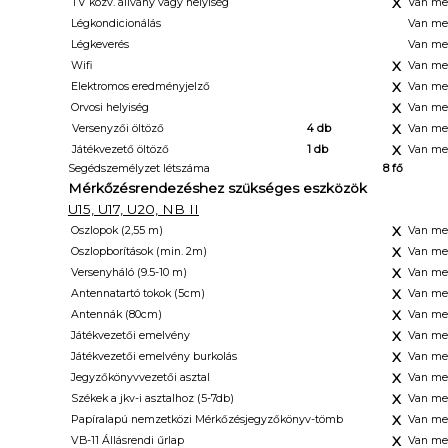
X
TV közv. állvány vagy helyiség
Van me
Légkondicionálás
Van me
Légkeverés
Van me
X
Wifi
Van me
X
Elektromos eredményjelző
Van me
X
Orvosi helyiség
Van me
X
Versenyzői öltöző
4 db
Van me
X
Játékvezető öltöző
1 db
Van me
Segédszemélyzet létszáma
8 fő
Mérkőzésrendezéshez szükséges eszközök
U15, U17, U20, NB II
X
Oszlopok (2,55 m)
Van me
X
Oszlopborítások (min. 2m)
Van me
X
Versenyháló (9.5-10 m)
Van me
X
Antennatartó tokok (5cm)
Van me
X
Antennák (80cm)
Van me
X
Játékvezetői emelvény
Van me
X
Játékvezetői emelvény burkolás
Van me
X
Jegyzőkönyvvezetői asztal
Van me
X
Székek a jkv-i asztalhoz (5-7db)
Van me
X
Papíralapú nemzetközi Mérkőzésjegyzőkönyv-tömb
Van me
X
VB-11 Állásrendi űrlap
Van me