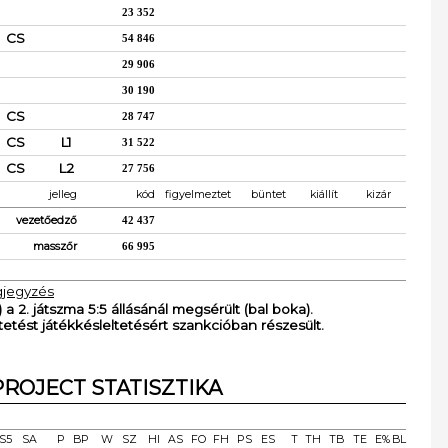
23 352
CS
54 846
29 906
30 190
CS
28 747
CS
L1
31 522
CS
L2
27 756
jelleg
kód
figyelmeztet
büntet
kiállít
kizár
vezetőedző
42 437
masszőr
66 995
jegyzés
 2. játszma 5:5 állásánál megsérült (bal boka).
tetést játékkésleltetésért szankcióban részesült.
ROJECT STATISZTIKA
S5
SA
P
BP
W
SZ
HI
AS
FO
FH
PS
ES
T
TH
TB
TE
E%
BL