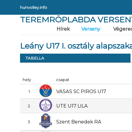
hunvolley.info
TEREMRÖPLABDA VERSEN
Hírek
Verseny
Végere
Leány U17 I. osztály alapszak
TABELLA
hely
csapat
VASAS SC PIROS U17
1.
UTE U17 LILA
2.
Szent Benedek RA
3.