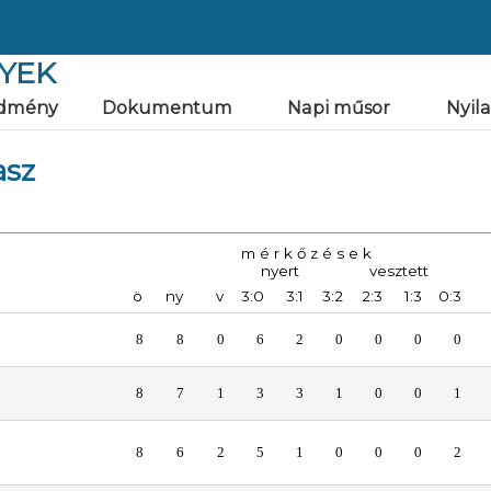
YEK
dmény
Dokumentum
Napi műsor
Nyil
asz
m é r k ő z é s e k
nyert
vesztett
ö
ny
v
3:0
3:1
3:2
2:3
1:3
0:3
8
8
0
6
2
0
0
0
0
8
7
1
3
3
1
0
0
1
8
6
2
5
1
0
0
0
2