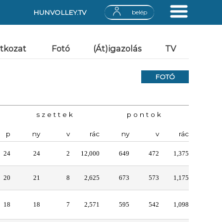
HUNVOLLEY.TV
belép
atkozat
Fotó
(Át)igazolás
TV
FOTÓ
s z e t t e k
p o n t o k
p
ny
v
rác
ny
v
rác
24
24
2
12,000
649
472
1,375
20
21
8
2,625
673
573
1,175
18
18
7
2,571
595
542
1,098