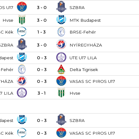
OS U17
3 - 0
SZBRA
Hvse
3 - 0
MTK Budapest
SC Kék
1 - 3
BRSE-Fehér
SZBRA
3 - 0
NYÍREGYHÁZA
dapest
0 - 3
UTE U17 LILA
-Fehér
0 - 3
Delta Tigrisek
YHÁZA
0 - 3
VASAS SC PIROS U17
7 LILA
3 - 1
Hvse
dapest
0 - 3
SZBRA
SC Kék
0 - 3
VASAS SC PIROS U17