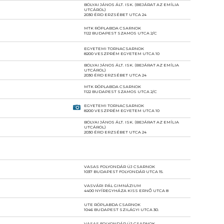
BÓLYAI JÁNOS ÁLT. ISK. (BEJÁRAT AZ EMÍLIA
UTCÁRÓL)
2030 ÉRD ERZSÉBET UTCA 24
MTK RÖPLABDA CSARNOK
1122 BUDAPEST SZAMOS UTCA 2/C
EGYETEMI TORNACSARNOK
8200 VESZPRÉM EGYETEM UTCA 10
BÓLYAI JÁNOS ÁLT. ISK. (BEJÁRAT AZ EMÍLIA
UTCÁRÓL)
2030 ÉRD ERZSÉBET UTCA 24
MTK RÖPLABDA CSARNOK
1122 BUDAPEST SZAMOS UTCA 2/C
EGYETEMI TORNACSARNOK
8200 VESZPRÉM EGYETEM UTCA 10
BÓLYAI JÁNOS ÁLT. ISK. (BEJÁRAT AZ EMÍLIA
UTCÁRÓL)
2030 ÉRD ERZSÉBET UTCA 24
VASAS FOLYONDÁR ÚJ CSARNOK
1037 BUDAPEST FOLYONDÁR UTCA 15.
VASVÁRI PÁL GIMNÁZIUM
4400 NYÍREGYHÁZA KISS ERNŐ UTCA 8
UTE RÖPLABDA CSARNOK
1046 BUDAPEST SZILÁGYI UTCA 30.
VASAS FOLYONDÁR ÚJ CSARNOK