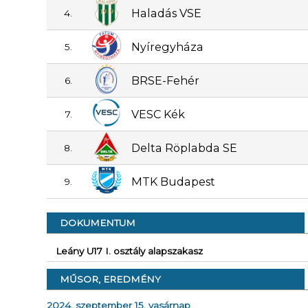
Haladás VSE
4.
Nyíregyháza
5.
BRSE-Fehér
6.
VESC Kék
7.
Delta Röplabda SE
8.
MTK Budapest
9.
DOKUMENTUM
Leány U17 I. osztály alapszakasz
MŰSOR, EREDMÉNY
2024. szeptember 15. vasárnap