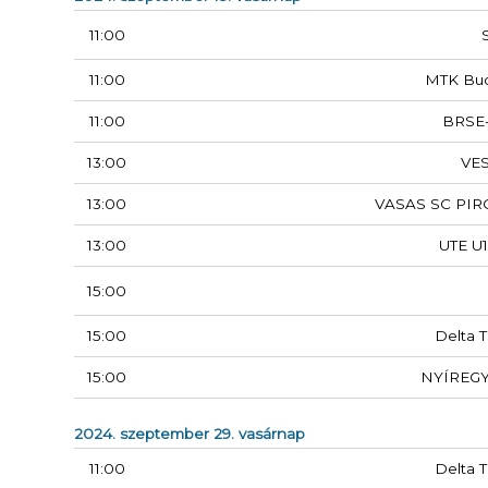
11:00
11:00
MTK Bu
11:00
BRSE
13:00
VE
13:00
VASAS SC PIR
13:00
UTE U1
15:00
15:00
Delta T
15:00
NYÍREG
2024. szeptember 29. vasárnap
11:00
Delta T