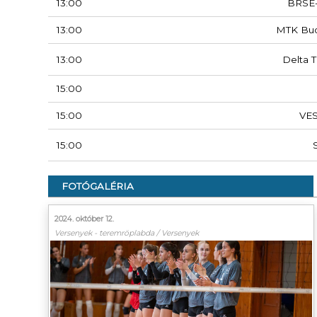
13:00
BRSE
13:00
MTK Bu
13:00
Delta T
15:00
15:00
VE
15:00
FOTÓGALÉRIA
2024. október 12.
Versenyek - teremröplabda / Versenyek