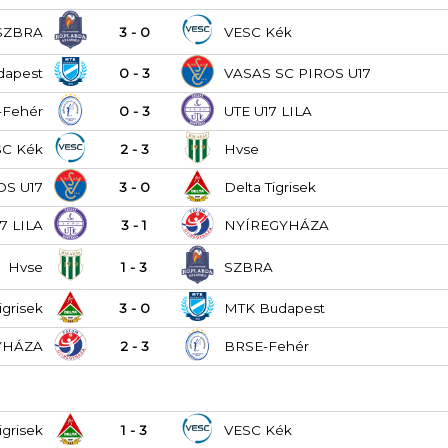
SZBRA
3 - 0
VESC Kék
dapest
0 - 3
VASAS SC PIROS U17
-Fehér
0 - 3
UTE U17 LILA
SC Kék
2 - 3
Hvse
OS U17
3 - 0
Delta Tigrisek
7 LILA
3 - 1
NYÍREGYHÁZA
Hvse
1 - 3
SZBRA
igrisek
3 - 0
MTK Budapest
YHÁZA
2 - 3
BRSE-Fehér
igrisek
1 - 3
VESC Kék