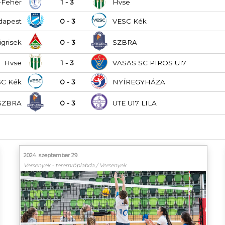
-Fehér
1 - 3
Hvse
dapest
0 - 3
VESC Kék
igrisek
0 - 3
SZBRA
Hvse
1 - 3
VASAS SC PIROS U17
SC Kék
0 - 3
NYÍREGYHÁZA
SZBRA
0 - 3
UTE U17 LILA
2024. szeptember 29.
Versenyek - teremröplabda / Versenyek