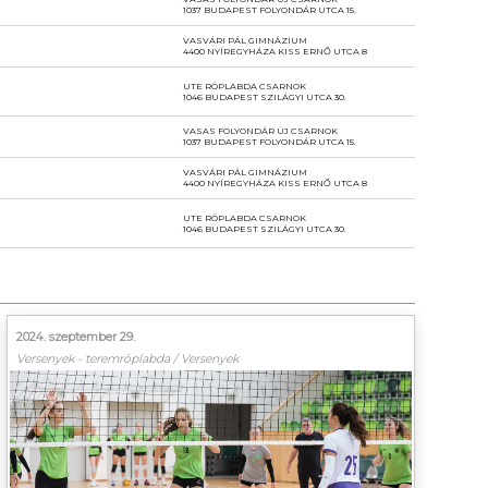
1037 BUDAPEST FOLYONDÁR UTCA 15.
VASVÁRI PÁL GIMNÁZIUM
4400 NYÍREGYHÁZA KISS ERNŐ UTCA 8
UTE RÖPLABDA CSARNOK
1046 BUDAPEST SZILÁGYI UTCA 30.
VASAS FOLYONDÁR ÚJ CSARNOK
1037 BUDAPEST FOLYONDÁR UTCA 15.
VASVÁRI PÁL GIMNÁZIUM
4400 NYÍREGYHÁZA KISS ERNŐ UTCA 8
UTE RÖPLABDA CSARNOK
1046 BUDAPEST SZILÁGYI UTCA 30.
2024. szeptember 29.
Versenyek - teremröplabda / Versenyek