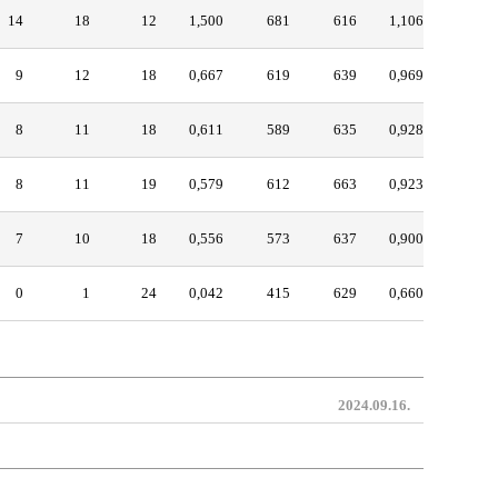
14
18
12
1,500
681
616
1,106
9
12
18
0,667
619
639
0,969
8
11
18
0,611
589
635
0,928
8
11
19
0,579
612
663
0,923
7
10
18
0,556
573
637
0,900
0
1
24
0,042
415
629
0,660
2024.09.16.