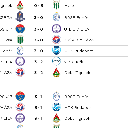
igrisek
0 - 3
Hvse
SZBRA
3 - 0
BRSE-Fehér
OS U17
3 - 0
UTE U17 LILA
Hvse
3 - 0
NYÍREGYHÁZA
-Fehér
3 - 0
MTK Budapest
7 LILA
3 - 2
VESC Kék
YHÁZA
3 - 2
Delta Tigrisek
OS U17
3 - 1
BRSE-Fehér
YHÁZA
3 - 1
MTK Budapest
7 LILA
3 - 1
Delta Tigrisek