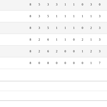
8
5
3
3
1
1
0
3
0
8
3
5
1
1
1
1
1
3
8
3
5
1
1
1
0
2
3
8
2
6
1
1
0
2
1
3
8
2
6
2
0
0
1
2
3
8
0
8
0
0
0
0
1
7