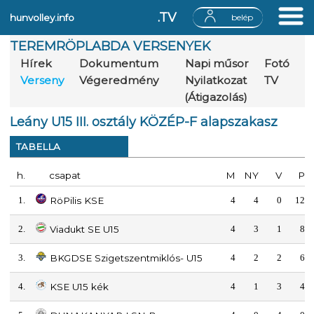
.TV
hunvolley.info
belép
TEREMRÖPLABDA VERSENYEK
Hírek
Dokumentum
Napi műsor
Fotó
Verseny
Végeredmény
Nyilatkozat
TV
(Átigazolás)
Leány U15 III. osztály KÖZÉP-F alapszakasz
TABELLA
h.
csapat
M
NY
V
P
1.
RöPilis KSE
4
4
0
12
2.
Viadukt SE U15
4
3
1
8
3.
BKGDSE Szigetszentmiklós- U15
4
2
2
6
4.
KSE U15 kék
4
1
3
4