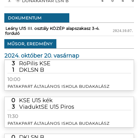
5.
DUNAKANYAR LSN B
4
0
4
0
DOKUMENTUM
Leány U15 III. osztály KÖZÉP alapszakasz 3-4.
2024.10.07.
forduló
MŰSOR, EREDMÉNY
2024. október 20. vasárnap
3
RöPilis KSE
1
DKLSN B
10:00
PATAKPART ÁLTALÁNOS ISKOLA BUDAKALÁSZ
0
KSE U15 kék
3
ViaduktSE U15 Piros
11:30
PATAKPART ÁLTALÁNOS ISKOLA BUDAKALÁSZ
0
DKLSN B