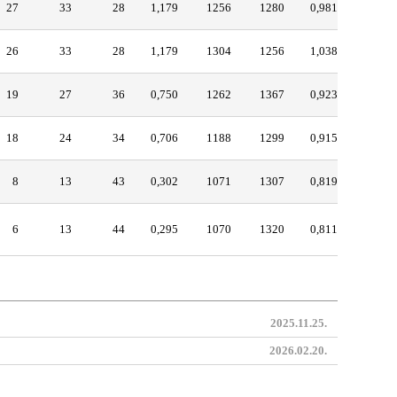
27
33
28
1,179
1256
1280
0,981
26
33
28
1,179
1304
1256
1,038
19
27
36
0,750
1262
1367
0,923
18
24
34
0,706
1188
1299
0,915
8
13
43
0,302
1071
1307
0,819
6
13
44
0,295
1070
1320
0,811
2025.11.25.
2026.02.20.