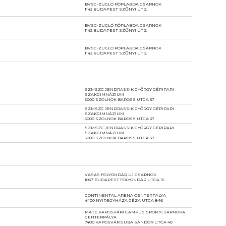
BVSC-ZUGLÓ RÖPLABDA CSARNOK
1142 BUDAPEST SZŐNYI ÚT 2.
BVSC-ZUGLÓ RÖPLABDA CSARNOK
1142 BUDAPEST SZŐNYI ÚT 2.
BVSC-ZUGLÓ RÖPLABDA CSARNOK
1142 BUDAPEST SZŐNYI ÚT 2.
SZMSZC JENDRASSIK GYÖRGY GÉPIPARI
SZAKGIMNÁZIUM
5000 SZOLNOK BAROSS UTCA 37
SZMSZC JENDRASSIK GYÖRGY GÉPIPARI
SZAKGIMNÁZIUM
5000 SZOLNOK BAROSS UTCA 37
SZMSZC JENDRASSIK GYÖRGY GÉPIPARI
SZAKGIMNÁZIUM
5000 SZOLNOK BAROSS UTCA 37
VASAS FOLYONDÁR ÚJ CSARNOK
1037 BUDAPEST FOLYONDÁR UTCA 15.
CONTINENTAL ARENA CENTERPÁLYA
4400 NYÍREGYHÁZA GÉZA UTCA 8-16
MATE KAPOSVÁRI CAMPUS SPORTCSARNOKA
CENTERPÁLYA
7400 KAPOSVÁR GUBA SÁNDOR UTCA 40