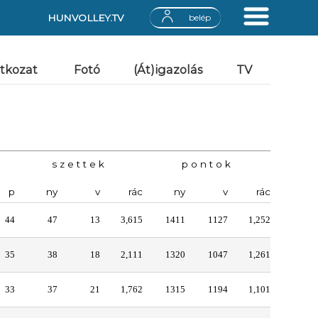
HUNVOLLEY.TV
belép
atkozat
Fotó
(Át)igazolás
TV
s z e t t e k
p o n t o k
p
ny
v
rác
ny
v
rác
44
47
13
3,615
1411
1127
1,252
35
38
18
2,111
1320
1047
1,261
33
37
21
1,762
1315
1194
1,101