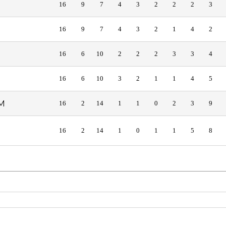
16
9
7
4
3
2
2
2
3
16
9
7
4
3
2
1
4
2
16
6
10
2
2
2
3
3
4
16
6
10
3
2
1
1
4
5
M
16
2
14
1
1
0
2
3
9
16
2
14
1
0
1
1
5
8