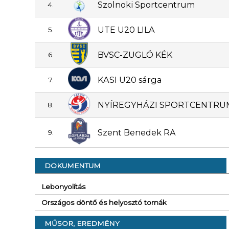
Szolnoki Sportcentrum
4.
UTE U20 LILA
5.
BVSC-ZUGLÓ KÉK
6.
KASI U20 sárga
7.
NYÍREGYHÁZI SPORTCENTRU
8.
Szent Benedek RA
9.
DOKUMENTUM
Lebonyolítás
Országos döntő és helyosztó tornák
MŰSOR, EREDMÉNY