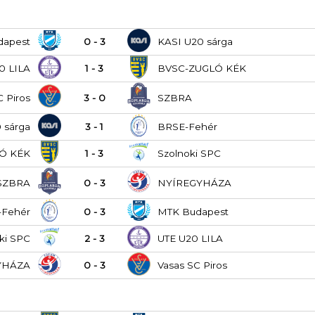
dapest
0 - 3
KASI U20 sárga
0 LILA
1 - 3
BVSC-ZUGLÓ KÉK
C Piros
3 - 0
SZBRA
 sárga
3 - 1
BRSE-Fehér
Ó KÉK
1 - 3
Szolnoki SPC
SZBRA
0 - 3
NYÍREGYHÁZA
-Fehér
0 - 3
MTK Budapest
ki SPC
2 - 3
UTE U20 LILA
YHÁZA
0 - 3
Vasas SC Piros