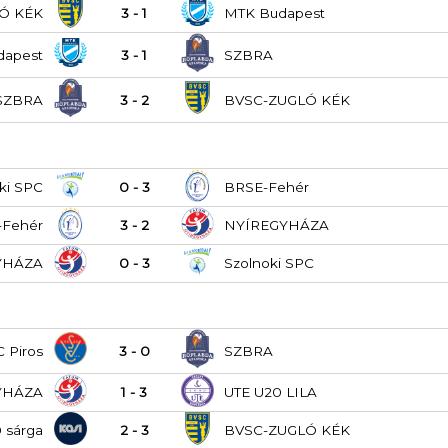
Ó KÉK
3 - 1
MTK Budapest
dapest
3 - 1
SZBRA
SZBRA
3 - 2
BVSC-ZUGLÓ KÉK
ki SPC
0 - 3
BRSE-Fehér
-Fehér
3 - 2
NYÍREGYHÁZA
YHÁZA
0 - 3
Szolnoki SPC
C Piros
3 - 0
SZBRA
YHÁZA
1 - 3
UTE U20 LILA
 sárga
2 - 3
BVSC-ZUGLÓ KÉK