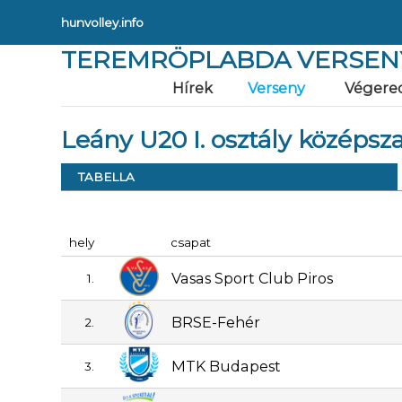
hunvolley.info
TEREMRÖPLABDA VERSEN
Hírek
Verseny
Végere
Leány U20 I. osztály középsz
TABELLA
hely
csapat
Vasas Sport Club Piros
1.
BRSE-Fehér
2.
MTK Budapest
3.