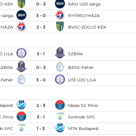
Ó KÉK
0 - 3
KASI U20 sárga
 sárga
3 - 0
NYÍREGYHÁZA
YHÁZA
2 - 3
BVSC-ZUGLÓ KÉK
0 LILA
3 - 1
SZBRA
SZBRA
0 - 3
BRSE-Fehér
-Fehér
3 - 0
UTE U20 LILA
dapest
2 - 3
Vasas SC Piros
C Piros
3 - 1
Szolnoki SPC
ki SPC
1 - 3
MTK Budapest