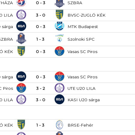
YHÁZA
0 - 3
SZBRA
0 LILA
3 - 0
BVSC-ZUGLÓ KÉK
 sárga
0 - 3
MTK Budapest
SZBRA
1 - 3
Szolnoki SPC
Ó KÉK
0 - 3
Vasas SC Piros
 sárga
0 - 3
Vasas SC Piros
C Piros
3 - 2
UTE U20 LILA
0 LILA
3 - 0
KASI U20 sárga
Ó KÉK
1 - 3
BRSE-Fehér