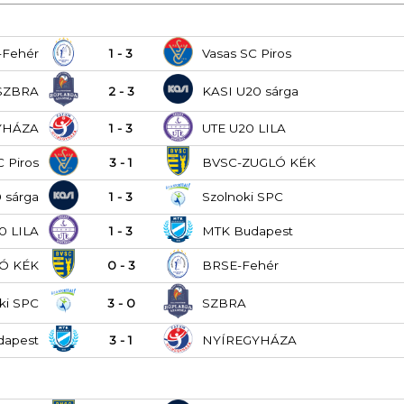
-Fehér
1 - 3
Vasas SC Piros
SZBRA
2 - 3
KASI U20 sárga
YHÁZA
1 - 3
UTE U20 LILA
C Piros
3 - 1
BVSC-ZUGLÓ KÉK
 sárga
1 - 3
Szolnoki SPC
0 LILA
1 - 3
MTK Budapest
Ó KÉK
0 - 3
BRSE-Fehér
ki SPC
3 - 0
SZBRA
dapest
3 - 1
NYÍREGYHÁZA