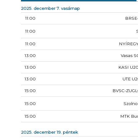
2025. december 7. vasárnap
11:00
BRSE
11:00
11:00
NYÍREG
13:00
Vasas S
13:00
KASI U20
13:00
UTE U2
15:00
BVSC-ZUGL
15:00
Szolno
15:00
MTK Bu
2025. december 19. péntek