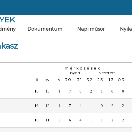
YEK
dmény
Dokumentum
Napi műsor
Nyil
akasz
m é r k ő z é s e k
nyert
vesztett
ö
ny
v
3:0
3:1
3:2
2:3
1:3
0:3
16
15
1
7
6
2
1
0
0
16
12
4
7
4
1
0
2
2
16
11
5
6
4
1
1
2
2