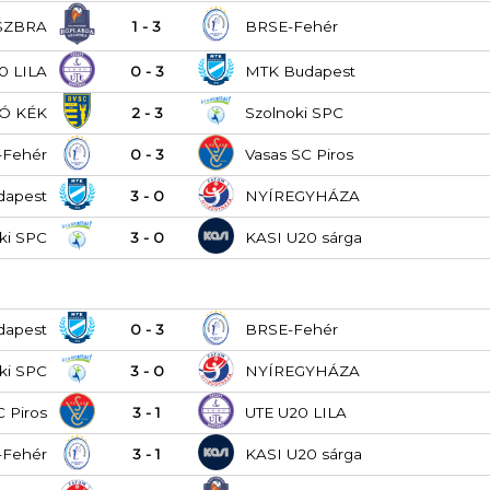
SZBRA
1 - 3
BRSE-Fehér
0 LILA
0 - 3
MTK Budapest
Ó KÉK
2 - 3
Szolnoki SPC
-Fehér
0 - 3
Vasas SC Piros
dapest
3 - 0
NYÍREGYHÁZA
ki SPC
3 - 0
KASI U20 sárga
dapest
0 - 3
BRSE-Fehér
ki SPC
3 - 0
NYÍREGYHÁZA
C Piros
3 - 1
UTE U20 LILA
-Fehér
3 - 1
KASI U20 sárga