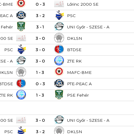
C-BME
0 - 3
Lőrinc 2000 SE
PEAC A
3 - 2
PSC
 Fehér
3 - 1
UNI Győr - SZESE - A
000 SE
3 - 0
DKLSN
PSC
3 - 0
BTDSE
ESE - A
3 - 0
ZTE RK
DKLSN
1 - 3
MAFC-BME
BTDSE
0 - 3
PTE-PEAC A
ZTE RK
1 - 3
PSE Fehér
000 SE
3 - 0
UNI Győr - SZESE - A
PSC
3 - 2
DKLSN