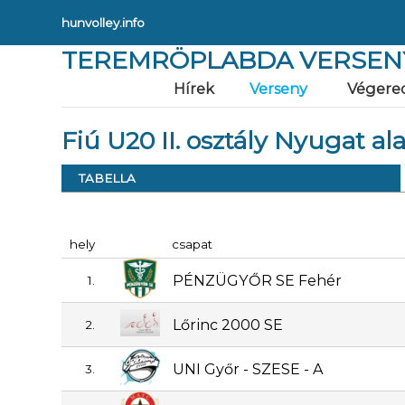
hunvolley.info
TEREMRÖPLABDA VERSEN
Hírek
Verseny
Végere
Fiú U20 II. osztály Nyugat al
TABELLA
hely
csapat
PÉNZÜGYŐR SE Fehér
1.
Lőrinc 2000 SE
2.
UNI Győr - SZESE - A
3.