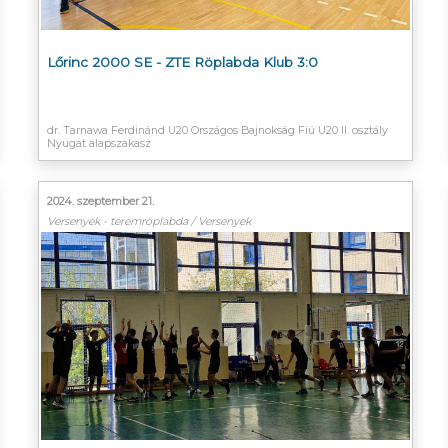
Lőrinc 2000 SE - ZTE Röplabda Klub 3:0
dr. Tarnawa Ferdinánd U20 Országos Bajnokság Fiú U20 II. osztály
Nyugat alapszakasz
2024. szeptember 21.
Versenyek - teremröplabda / Versenyek