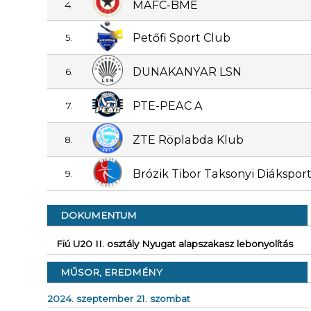
MAFC-BME
4.
Petőfi Sport Club
5.
DUNAKANYAR LSN
6.
PTE-PEAC A
7.
ZTE Röplabda Klub
8.
Brózik Tibor Taksonyi Diákspor
9.
DOKUMENTUM
Fiú U20 II. osztály Nyugat alapszakasz lebonyolítás
MŰSOR, EREDMÉNY
2024. szeptember 21. szombat