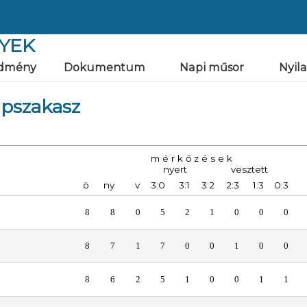
YEK
dmény
Dokumentum
Napi műsor
Nyil
apszakasz
m é r k ő z é s e k
nyert
vesztett
ö
ny
v
3:0
3:1
3:2
2:3
1:3
0:3
8
8
0
5
2
1
0
0
0
8
7
1
7
0
0
1
0
0
8
6
2
5
1
0
0
1
1