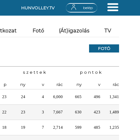
HUNVOLLEY.TV
belép
atkozat
Fotó
(Át)igazolás
TV
FOTÓ
s z e t t e k
p o n t o k
p
ny
v
rác
ny
v
rác
23
24
4
6,000
665
496
1,341
22
23
3
7,667
630
423
1,489
18
19
7
2,714
599
485
1,235