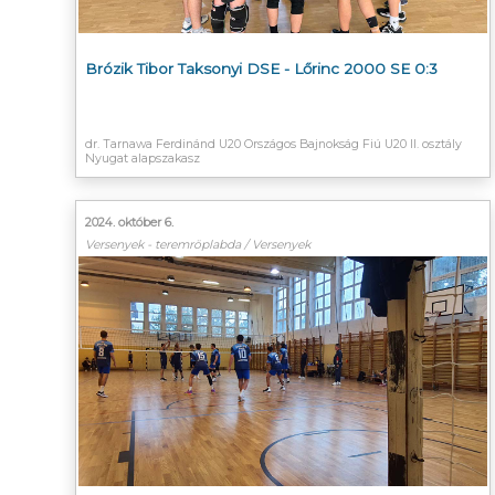
Brózik Tibor Taksonyi DSE - Lőrinc 2000 SE 0:3
dr. Tarnawa Ferdinánd U20 Országos Bajnokság Fiú U20 II. osztály
Nyugat alapszakasz
2024. október 6.
Versenyek - teremröplabda / Versenyek