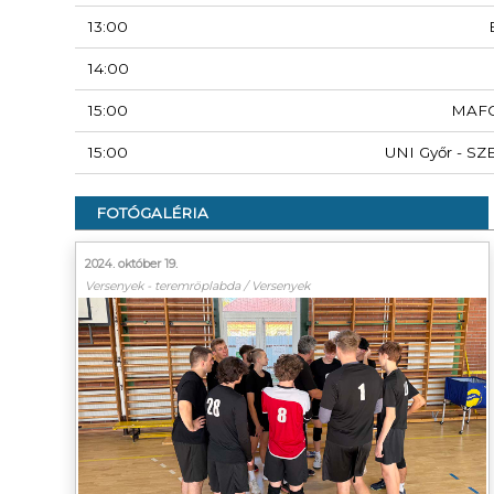
13:00
14:00
15:00
MAF
15:00
UNI Győr - SZ
FOTÓGALÉRIA
2024. október 19.
Versenyek - teremröplabda / Versenyek