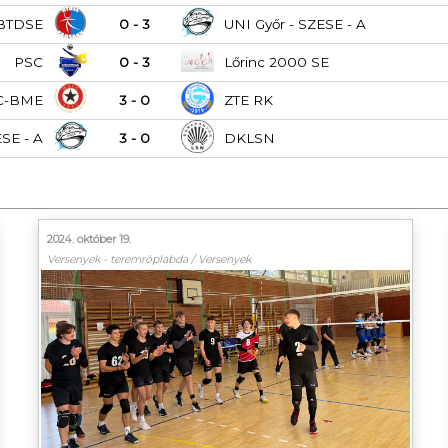
BTDSE
0 - 3
UNI Győr - SZESE - A
PSC
0 - 3
Lőrinc 2000 SE
C-BME
3 - 0
ZTE RK
ESE - A
3 - 0
DKLSN
2024. október 19.
Versenyek - teremröplabda / Versenyek