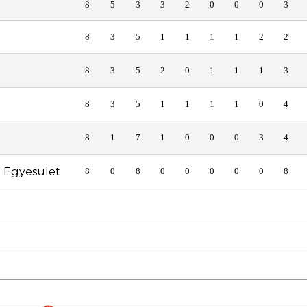
8
5
3
3
2
0
0
0
3
8
3
5
1
1
1
1
2
2
8
3
5
2
0
1
1
1
3
8
3
5
1
1
1
1
0
4
8
1
7
1
0
0
0
3
4
t Egyesület
8
0
8
0
0
0
0
0
8