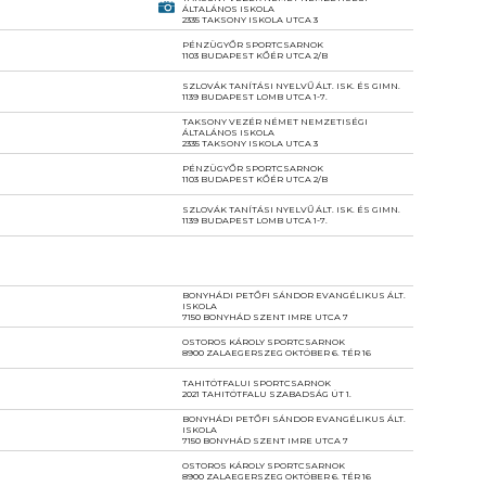
ÁLTALÁNOS ISKOLA
2335 TAKSONY ISKOLA UTCA 3
PÉNZÜGYŐR SPORTCSARNOK
1103 BUDAPEST KŐÉR UTCA 2/B
SZLOVÁK TANÍTÁSI NYELVŰ ÁLT. ISK. ÉS GIMN.
1139 BUDAPEST LOMB UTCA 1-7.
TAKSONY VEZÉR NÉMET NEMZETISÉGI
ÁLTALÁNOS ISKOLA
2335 TAKSONY ISKOLA UTCA 3
PÉNZÜGYŐR SPORTCSARNOK
1103 BUDAPEST KŐÉR UTCA 2/B
SZLOVÁK TANÍTÁSI NYELVŰ ÁLT. ISK. ÉS GIMN.
1139 BUDAPEST LOMB UTCA 1-7.
BONYHÁDI PETŐFI SÁNDOR EVANGÉLIKUS ÁLT.
ISKOLA
7150 BONYHÁD SZENT IMRE UTCA 7
OSTOROS KÁROLY SPORTCSARNOK
8900 ZALAEGERSZEG OKTÓBER 6. TÉR 16
TAHITÓTFALUI SPORTCSARNOK
2021 TAHITÓTFALU SZABADSÁG ÚT 1.
BONYHÁDI PETŐFI SÁNDOR EVANGÉLIKUS ÁLT.
ISKOLA
7150 BONYHÁD SZENT IMRE UTCA 7
OSTOROS KÁROLY SPORTCSARNOK
8900 ZALAEGERSZEG OKTÓBER 6. TÉR 16