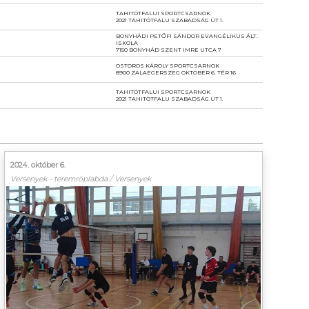
TAHITÓTFALUI SPORTCSARNOK
2021 TAHITÓTFALU SZABADSÁG ÚT 1.
BONYHÁDI PETŐFI SÁNDOR EVANGÉLIKUS ÁLT.
ISKOLA
7150 BONYHÁD SZENT IMRE UTCA 7
OSTOROS KÁROLY SPORTCSARNOK
8900 ZALAEGERSZEG OKTÓBER 6. TÉR 16
TAHITÓTFALUI SPORTCSARNOK
2021 TAHITÓTFALU SZABADSÁG ÚT 1.
2024. október 6.
Versenyek - teremröplabda / Versenyek