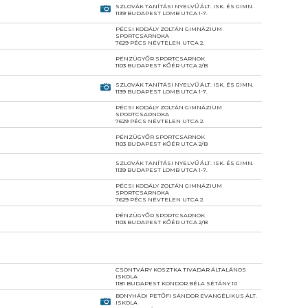
SZLOVÁK TANÍTÁSI NYELVŰ ÁLT. ISK. ÉS GIMN.
1139 BUDAPEST LOMB UTCA 1-7.
PÉCSI KODÁLY ZOLTÁN GIMNÁZIUM
SPORTCSARNOKA
7629 PÉCS NÉVTELEN UTCA 2.
PÉNZÜGYŐR SPORTCSARNOK
1103 BUDAPEST KŐÉR UTCA 2/B
SZLOVÁK TANÍTÁSI NYELVŰ ÁLT. ISK. ÉS GIMN.
1139 BUDAPEST LOMB UTCA 1-7.
PÉCSI KODÁLY ZOLTÁN GIMNÁZIUM
SPORTCSARNOKA
7629 PÉCS NÉVTELEN UTCA 2.
PÉNZÜGYŐR SPORTCSARNOK
1103 BUDAPEST KŐÉR UTCA 2/B
SZLOVÁK TANÍTÁSI NYELVŰ ÁLT. ISK. ÉS GIMN.
1139 BUDAPEST LOMB UTCA 1-7.
PÉCSI KODÁLY ZOLTÁN GIMNÁZIUM
SPORTCSARNOKA
7629 PÉCS NÉVTELEN UTCA 2.
PÉNZÜGYŐR SPORTCSARNOK
1103 BUDAPEST KŐÉR UTCA 2/B
CSONTVÁRY KOSZTKA TIVADAR ÁLTALÁNOS
ISKOLA
1181 BUDAPEST KONDOR BÉLA SÉTÁNY 10
BONYHÁDI PETŐFI SÁNDOR EVANGÉLIKUS ÁLT.
ISKOLA