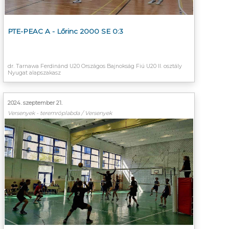
PTE-PEAC A - Lőrinc 2000 SE 0:3
dr. Tarnawa Ferdinánd U20 Országos Bajnokság Fiú U20 II. osztály
Nyugat alapszakasz
2024. szeptember 21.
Versenyek - teremröplabda / Versenyek