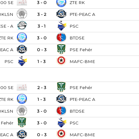
000 SE
3 - 0
ZTE RK
DKLSN
3 - 2
PTE-PEAC A
ESE - A
3 - 1
PSC
ZTE RK
3 - 0
BTDSE
PEAC A
0 - 3
PSE Fehér
PSC
1 - 3
MAFC-BME
000 SE
2 - 3
PSE Fehér
ZTE RK
1 - 3
PTE-PEAC A
DKLSN
3 - 0
BTDSE
 Fehér
3 - 0
PSC
PEAC A
0 - 3
MAFC-BME