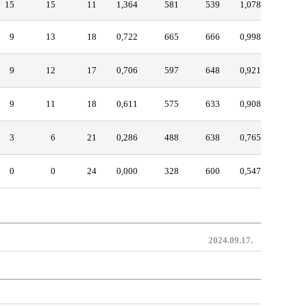
15
15
11
1,364
581
539
1,078
9
13
18
0,722
665
666
0,998
9
12
17
0,706
597
648
0,921
9
11
18
0,611
575
633
0,908
3
6
21
0,286
488
638
0,765
0
0
24
0,000
328
600
0,547
2024.09.17.