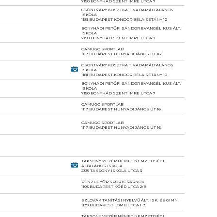
7150 BONYHÁD SZENT IMRE UTCA 7
CSONTVÁRY KOSZTKA TIVADAR ÁLTALÁNOS
ISKOLA
1181 BUDAPEST KONDOR BÉLA SÉTÁNY 10
BONYHÁDI PETŐFI SÁNDOR EVANGÉLIKUS ÁLT.
ISKOLA
7150 BONYHÁD SZENT IMRE UTCA 7
CAMUGO SPORTLAB
1117 BUDAPEST HUNYADI JÁNOS ÚT 16.
CSONTVÁRY KOSZTKA TIVADAR ÁLTALÁNOS
ISKOLA
1181 BUDAPEST KONDOR BÉLA SÉTÁNY 10
BONYHÁDI PETŐFI SÁNDOR EVANGÉLIKUS ÁLT.
ISKOLA
7150 BONYHÁD SZENT IMRE UTCA 7
CAMUGO SPORTLAB
1117 BUDAPEST HUNYADI JÁNOS ÚT 16.
CAMUGO SPORTLAB
1117 BUDAPEST HUNYADI JÁNOS ÚT 16.
TAKSONY VEZÉR NÉMET NEMZETISÉGI
ÁLTALÁNOS ISKOLA
2335 TAKSONY ISKOLA UTCA 3
PÉNZÜGYŐR SPORTCSARNOK
1103 BUDAPEST KŐÉR UTCA 2/B
SZLOVÁK TANÍTÁSI NYELVŰ ÁLT. ISK. ÉS GIMN.
1139 BUDAPEST LOMB UTCA 1-7.
TAKSONY VEZÉR NÉMET NEMZETISÉGI