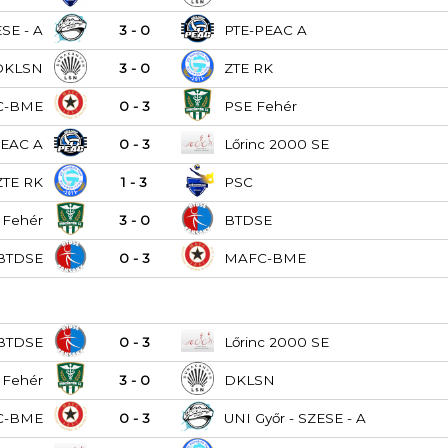
ESE - A
3 - 0
PTE-PEAC A
DKLSN
3 - 0
ZTE RK
C-BME
0 - 3
PSE Fehér
PEAC A
0 - 3
Lőrinc 2000 SE
ZTE RK
1 - 3
PSC
 Fehér
3 - 0
BTDSE
BTDSE
0 - 3
MAFC-BME
BTDSE
0 - 3
Lőrinc 2000 SE
 Fehér
3 - 0
DKLSN
C-BME
0 - 3
UNI Győr - SZESE - A