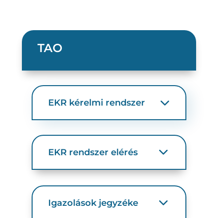
TAO
EKR kérelmi rendszer
EKR rendszer elérés
EKR elérési útvonal 2025-
EKR elérési útvonal 2024
Igazolások jegyzéke
EKR elérési útvonal 2023
EKR elérési útvonal 2022